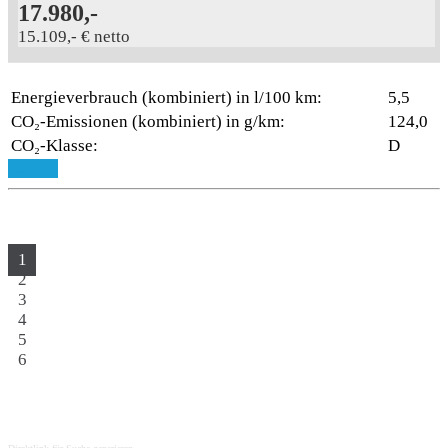
17.980,-
15.109,- € netto
Energieverbrauch (kombiniert) in l/100 km:
5,5
CO₂-Emissionen (kombiniert) in g/km:
124,0
CO₂-Klasse:
D
Details
1
2
3
4
5
6