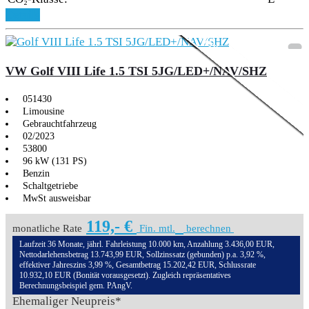
Aktionsmodell
3,99% Sonderfinanzie
Details
VW Golf VIII Life 1.5 TSI 5JG/LED+/NAV/SHZ
051430
Limousine
Gebrauchtfahrzeug
02/2023
53800
96 kW (131 PS)
Benzin
Schaltgetriebe
MwSt ausweisbar
119,- €
monatliche Rate
Fin. mtl.
berechnen
Laufzeit 36 Monate, jährl. Fahrleistung 10.000 km, Anzahlung 3.436,00 EUR,
Nettodarlehensbetrag 13.743,99 EUR, Sollzinssatz (gebunden) p.a. 3,92 %,
effektiver Jahreszins 3,99 %, Gesamtbetrag 15.202,42 EUR, Schlussrate
10.932,10 EUR (Bonität vorausgesetzt). Zugleich repräsentatives
Berechnungsbeispiel gem. PAngV.
Ehemaliger Neupreis*