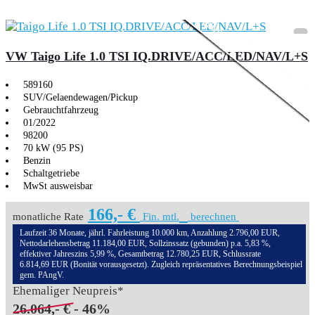
Aktionsmodell
3,99% Sonderfinanzie
VW Taigo Life 1.0 TSI IQ.DRIVE/ACC/LED/NAV/L+S
589160
SUV/Gelaendewagen/Pickup
Gebrauchtfahrzeug
01/2022
98200
70 kW (95 PS)
Benzin
Schaltgetriebe
MwSt ausweisbar
166,- €
monatliche Rate
Fin. mtl.
berechnen
Laufzeit 36 Monate, jährl. Fahrleistung 10.000 km, Anzahlung 2.796,00 EUR,
Nettodarlehensbetrag 11.184,00 EUR, Sollzinssatz (gebunden) p.a. 5,83 %,
effektiver Jahreszins 5,99 %, Gesamtbetrag 12.780,25 EUR, Schlussrate
6.814,69 EUR (Bonität vorausgesetzt). Zugleich repräsentatives Berechnungsbeispiel
gem. PAngV.
Ehemaliger Neupreis*
26.064,- €
- 46%