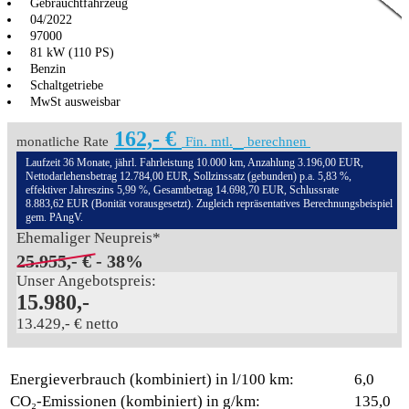
Gebrauchtfahrzeug
04/2022
97000
81 kW (110 PS)
Benzin
Schaltgetriebe
MwSt ausweisbar
162,- €
monatliche Rate
Fin. mtl.
berechnen
Laufzeit 36 Monate, jährl. Fahrleistung 10.000 km, Anzahlung 3.196,00 EUR,
Nettodarlehensbetrag 12.784,00 EUR, Sollzinssatz (gebunden) p.a. 5,83 %,
effektiver Jahreszins 5,99 %, Gesamtbetrag 14.698,70 EUR, Schlussrate
8.883,62 EUR (Bonität vorausgesetzt). Zugleich repräsentatives Berechnungsbeispiel
gem. PAngV.
Ehemaliger Neupreis*
25.955,- €
- 38%
Unser Angebotspreis:
15.980,-
13.429,- € netto
Energieverbrauch (kombiniert) in l/100 km:
6,0
CO₂-Emissionen (kombiniert) in g/km:
135,0