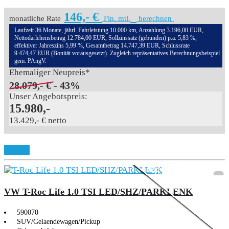
146,- €
monatliche Rate
Fin. mtl.
berechnen
Laufzeit 36 Monate, jährl. Fahrleistung 10.000 km, Anzahlung 3.196,00 EUR,
Nettodarlehensbetrag 12.784,00 EUR, Sollzinssatz (gebunden) p.a. 5,83 %,
effektiver Jahreszins 5,99 %, Gesamtbetrag 14.747,39 EUR, Schlussrate
9.474,47 EUR (Bonität vorausgesetzt). Zugleich repräsentatives Berechnungsbeispiel
gem. PAngV.
Ehemaliger Neupreis*
28.079,- €
- 43%
Unser Angebotspreis:
15.980,-
13.429,- € netto
Aktionsmodell
3,99% Sonderfinanzie
Details
VW T-Roc Life 1.0 TSI LED/SHZ/PARKLENK
590070
SUV/Gelaendewagen/Pickup