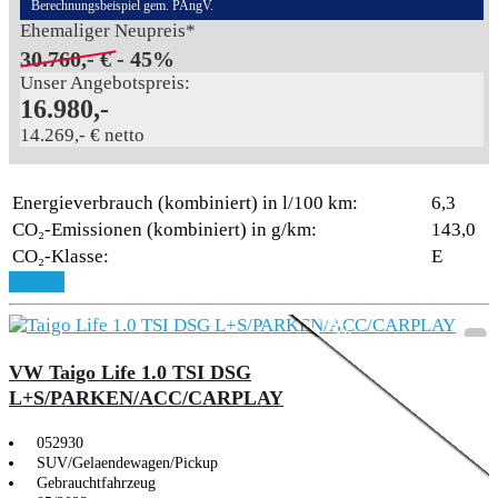
Berechnungsbeispiel gem. PAngV.
Ehemaliger Neupreis*
30.760,- €
- 45%
Unser Angebotspreis:
16.980,-
14.269,- € netto
Energieverbrauch (kombiniert) in l/100 km:
6,3
CO₂-Emissionen (kombiniert) in g/km:
143,0
CO₂-Klasse:
E
Aktionsmodell
3,99% Sonderfinanzie
Details
VW Taigo Life 1.0 TSI DSG
L+S/PARKEN/ACC/CARPLAY
052930
SUV/Gelaendewagen/Pickup
Gebrauchtfahrzeug