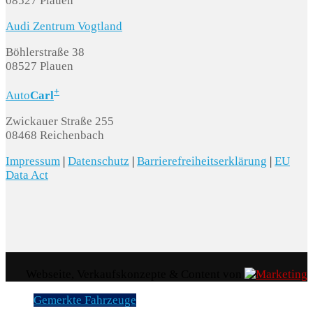
08527 Plauen
Audi Zentrum Vogtland
Böhlerstraße 38
08527 Plauen
+
Auto
Carl
Zwickauer Straße 255
08468 Reichenbach
Impressum
|
Datenschutz
|
Barrierefreiheitserklärung
|
EU
Data Act
Webseite, Verkaufskonzepte & Content von
Gemerkte Fahrzeuge