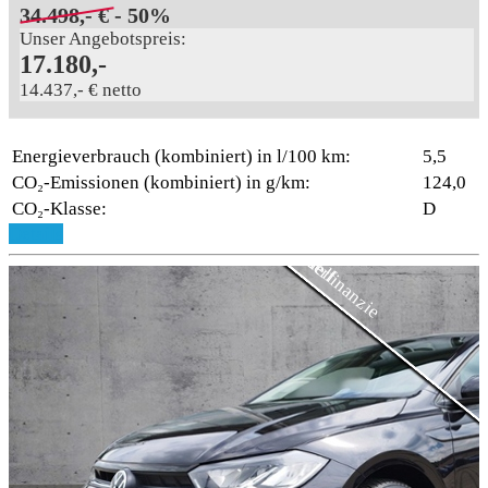
34.498,- €
- 50%
Unser Angebotspreis:
17.180,-
14.437,- € netto
Energieverbrauch (kombiniert) in l/100 km:
5,5
CO₂-Emissionen (kombiniert) in g/km:
124,0
CO₂-Klasse:
D
Aktionsmodell
3,99% Sonderfinanzie
Details