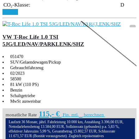
CO₂-Klasse:
D
Aktionsmodell
3,99% Sonderfinanzie
Details
VW T-Roc Life 1.0 TSI
5JG/LED/NAV/PARKLENK/SHZ
051470
SUV/Gelaendewagen/Pickup
Gebrauchtfahrzeug
02/2023
58500
81 kW (110 PS)
Benzin
Schaltgetriebe
MwSt ausweisbar
115,- €
monatliche Rate
Fin. mtl.
berechnen
Laufzeit 36 Monate, jährl. Fahrleistung 10.000 km, Anzahlung 3.396,00 EUR,
Nettodarlehensbetrag 13.584,00 EUR, Sollzinssatz (gebunden) p.a. 5,83 %,
effektiver Jahreszins 5,99 %, Gesamtbetrag 15.802,57 EUR, Schlussrate
11.671,57 EUR (Bonität vorausgesetzt). Zugleich repräsentatives