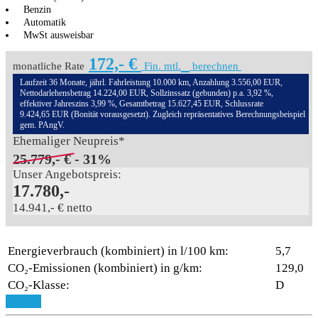
Benzin
Automatik
MwSt ausweisbar
172,- €
monatliche Rate
Fin. mtl.
berechnen
Laufzeit 36 Monate, jährl. Fahrleistung 10.000 km, Anzahlung 3.556,00 EUR,
Nettodarlehensbetrag 14.224,00 EUR, Sollzinssatz (gebunden) p.a. 3,92 %,
effektiver Jahreszins 3,99 %, Gesamtbetrag 15.627,45 EUR, Schlussrate
9.424,65 EUR (Bonität vorausgesetzt). Zugleich repräsentatives Berechnungsbeispiel
gem. PAngV.
Ehemaliger Neupreis*
25.779,- €
- 31%
Unser Angebotspreis:
17.780,-
14.941,- € netto
Energieverbrauch (kombiniert) in l/100 km:
5,7
CO₂-Emissionen (kombiniert) in g/km:
129,0
CO₂-Klasse:
D
Aktionsmodell
Details