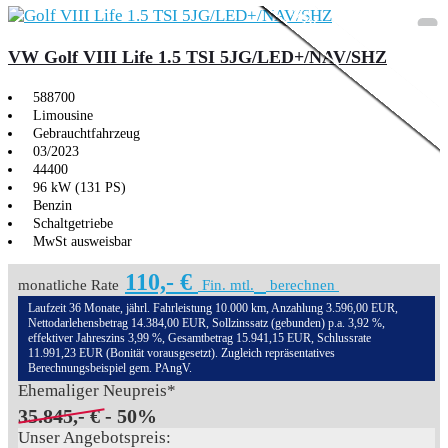
3,99% Sonderfinanzie
VW Golf VIII Life 1.5 TSI 5JG/LED+/NAV/SHZ
588700
Limousine
Gebrauchtfahrzeug
03/2023
44400
96 kW (131 PS)
Benzin
Schaltgetriebe
MwSt ausweisbar
110,- €
monatliche Rate
Fin. mtl.
berechnen
Laufzeit 36 Monate, jährl. Fahrleistung 10.000 km, Anzahlung 3.596,00 EUR,
Nettodarlehensbetrag 14.384,00 EUR, Sollzinssatz (gebunden) p.a. 3,92 %,
effektiver Jahreszins 3,99 %, Gesamtbetrag 15.941,15 EUR, Schlussrate
11.991,23 EUR (Bonität vorausgesetzt). Zugleich repräsentatives
Berechnungsbeispiel gem. PAngV.
Ehemaliger Neupreis*
35.845,- €
- 50%
Unser Angebotspreis: