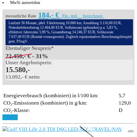
MwSt ausweisbar
184,- €
monatliche Rate
Fin. mtl.
berechnen
Laufzeit 36 Monate, jährl. Fahrleistung 10.000 km, Anzahlung 3.116,00 EUR,
Nettodarlehensbetrag 12.464,00 EUR, Sollzinssatz (gebunden) p.a. 5,83 %,
effektiver Jahreszins 5,99 %, Gesamtbetrag 14.246,37 EUR, Schlussrate
7.637,49 EUR (Bonität vorausgesetzt). Zugleich repräsentatives Berechnungsbeispiel
gem. PAngV.
Ehemaliger Neupreis*
22.450,- €
- 31%
Unser Angebotspreis:
15.580,-
13.092,- € netto
Energieverbrauch (kombiniert) in l/100 km:
5,7
CO₂-Emissionen (kombiniert) in g/km:
129,0
CO₂-Klasse:
D
Aktionsmodell
3,99% Sonderfinanzie
Details