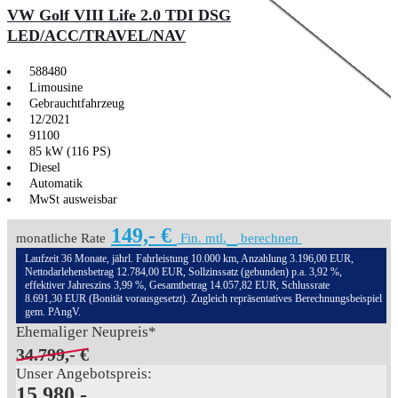
VW Golf VIII Life 2.0 TDI DSG
LED/ACC/TRAVEL/NAV
588480
Limousine
Gebrauchtfahrzeug
12/2021
91100
85 kW (116 PS)
Diesel
Automatik
MwSt ausweisbar
149,- €
monatliche Rate
Fin. mtl.
berechnen
Laufzeit 36 Monate, jährl. Fahrleistung 10.000 km, Anzahlung 3.196,00 EUR,
Nettodarlehensbetrag 12.784,00 EUR, Sollzinssatz (gebunden) p.a. 3,92 %,
effektiver Jahreszins 3,99 %, Gesamtbetrag 14.057,82 EUR, Schlussrate
8.691,30 EUR (Bonität vorausgesetzt). Zugleich repräsentatives Berechnungsbeispiel
gem. PAngV.
Ehemaliger Neupreis*
34.799,- €
Unser Angebotspreis:
15.980,-