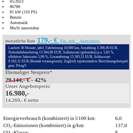
05/2023
86700
81 kW (110 PS)
Benzin
Automatik
MwSt ausweisbar
179,- €
monatliche Rate
Fin. mtl.
berechnen
Laufzeit 36 Monate, jährl. Fahrleistung 10.000 km, Anzahlung 3.396,00 EUR,
Nettodarlehensbetrag 13.584,00 EUR, Sollzinssatz (gebunden) p.a. 5,83 %,
effektiver Jahreszins 5,99 %, Gesamtbetrag 15.595,51 EUR, Schlussrate
9.162,31 EUR (Bonität vorausgesetzt). Zugleich repräsentatives Berechnungsbeispiel
gem. PAngV.
Ehemaliger Neupreis*
29.144,- €
- 42%
Unser Angebotspreis:
16.980,-
14.269,- € netto
Energieverbrauch (kombiniert) in l/100 km:
6,0
CO₂-Emissionen (kombiniert) in g/km:
137,0
CO₂-Klasse:
E