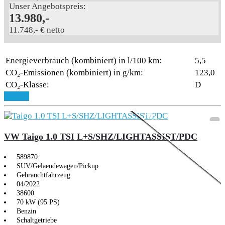
Unser Angebotspreis:
13.980,-
11.748,- € netto
Energieverbrauch (kombiniert) in l/100 km:
5,5
CO₂-Emissionen (kombiniert) in g/km:
123,0
CO₂-Klasse:
D
Aktionsmodell
3,99% Sonderfinanzie
Details
VW Taigo 1.0 TSI L+S/SHZ/LIGHTASSIST/PDC
589870
SUV/Gelaendewagen/Pickup
Gebrauchtfahrzeug
04/2022
38600
70 kW (95 PS)
Benzin
Schaltgetriebe