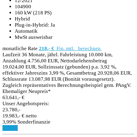
12/2021
104900
160 kW (218 PS)
Hybrid
Plug-in-Hybrid: Ja
Automatik
MwSt ausweisbar
monatliche Rate
218,- €
Fin. mtl.
berechnen
Laufzeit 36 Monate, jährl. Fahrleistung 10.000 km,
Anzahlung 4.756,00 EUR, Nettodarlehensbetrag
19.024,00 EUR, Sollzinssatz (gebunden) p.a. 3,92 %,
effektiver Jahreszins 3,99 %, Gesamtbetrag 20.928,06 EUR,
Schlussrate 13.087,98 EUR (Bonität vorausgesetzt).
Zugleich repräsentatives Berechnungsbeispiel gem. PAngV.
Ehemaliger Neupreis*
63.641,- €
Unser Angebotspreis:
23.780,-
19.983,- € netto
3,99% Sonderfinanzie
Details