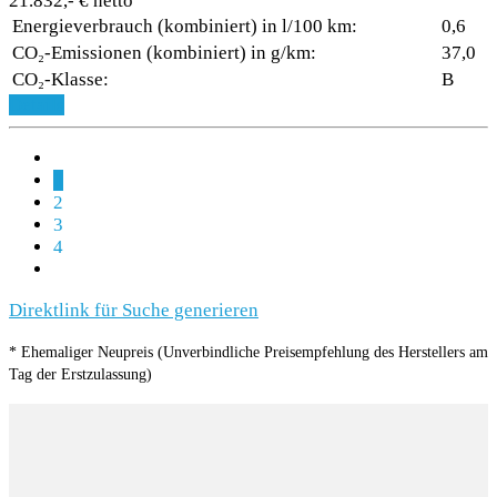
21.832,- € netto
Energieverbrauch (kombiniert) in l/100 km:
0,6
CO₂-Emissionen (kombiniert) in g/km:
37,0
CO₂-Klasse:
B
Details
1
2
3
4
Direktlink für Suche generieren
* Ehemaliger Neupreis (Unverbindliche Preisempfehlung des Herstellers am
Tag der Erstzulassung)