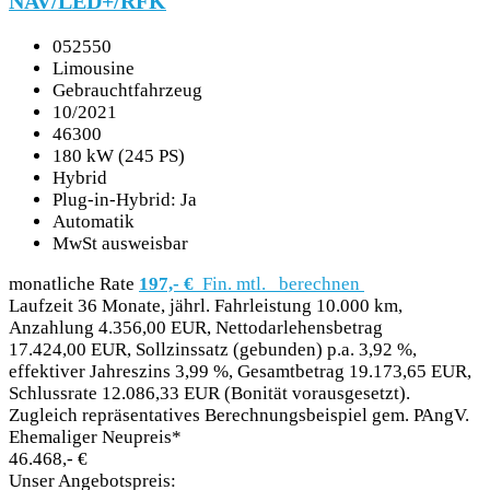
NAV/LED+/RFK
052550
Limousine
Gebrauchtfahrzeug
10/2021
46300
180 kW (245 PS)
Hybrid
Plug-in-Hybrid: Ja
Automatik
MwSt ausweisbar
monatliche Rate
197,- €
Fin. mtl.
berechnen
Laufzeit 36 Monate, jährl. Fahrleistung 10.000 km,
Anzahlung 4.356,00 EUR, Nettodarlehensbetrag
17.424,00 EUR, Sollzinssatz (gebunden) p.a. 3,92 %,
effektiver Jahreszins 3,99 %, Gesamtbetrag 19.173,65 EUR,
Schlussrate 12.086,33 EUR (Bonität vorausgesetzt).
Zugleich repräsentatives Berechnungsbeispiel gem. PAngV.
Ehemaliger Neupreis*
46.468,- €
Unser Angebotspreis: