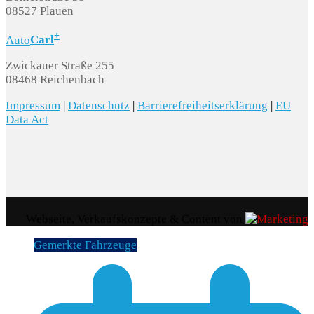
08527 Plauen
+
Auto
Carl
Zwickauer Straße 255
08468 Reichenbach
Impressum
|
Datenschutz
|
Barrierefreiheitserklärung
|
EU
Data Act
Webseite, Verkaufskonzepte & Content von
Gemerkte Fahrzeuge