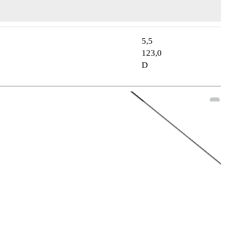
5,5
123,0
D
Aktionsmodell
3,99% Sonderfinanzie