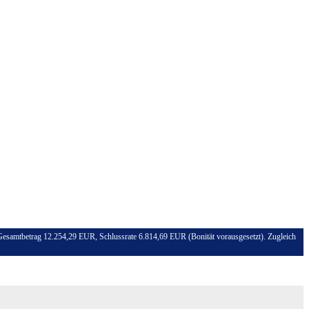
 Gesamtbetrag 12.254,29 EUR, Schlussrate 6.814,69 EUR (Bonität vorausgesetzt). Zugleich