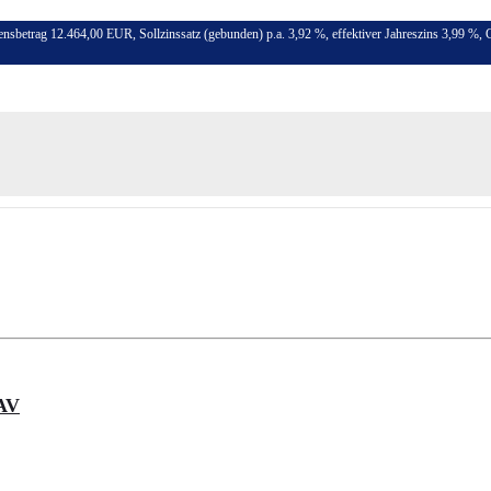
ensbetrag 12.464,00 EUR, Sollzinssatz (gebunden) p.a. 3,92 %, effektiver Jahreszins 3,99 %,
AV