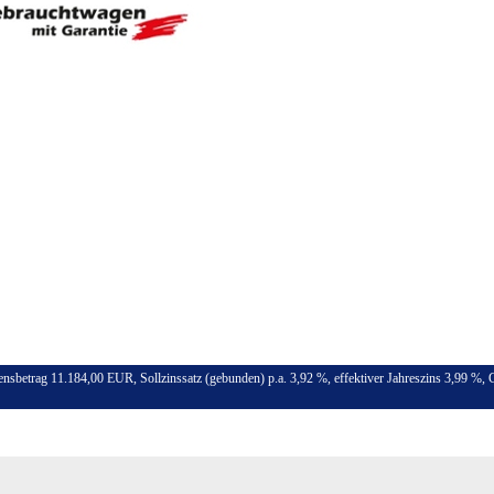
ensbetrag 11.184,00 EUR, Sollzinssatz (gebunden) p.a. 3,92 %, effektiver Jahreszins 3,99 %,