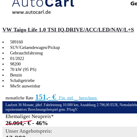
VW Taigo Life 1.0 TSI IQ.DRIVE/ACC/LED/NAV/L+S
589160
SUV/Gelaendewagen/Pickup
Gebrauchtfahrzeug
01/2022
98200
70 kW (95 PS)
Benzin
Schaltgetriebe
MwSt ausweisbar
151,- €
monatliche Rate
Fin. mtl.
berechnen
Laufzeit 36 Monate, jährl. Fahrleistung 10.000 km, Anzahlung 2.796,00 EUR, Nettodarleh
repräsentatives Berechnungsbeispiel gem. PAngV.
Ehemaliger Neupreis*
26.064,- €
- 46%
Unser Angebotspreis: