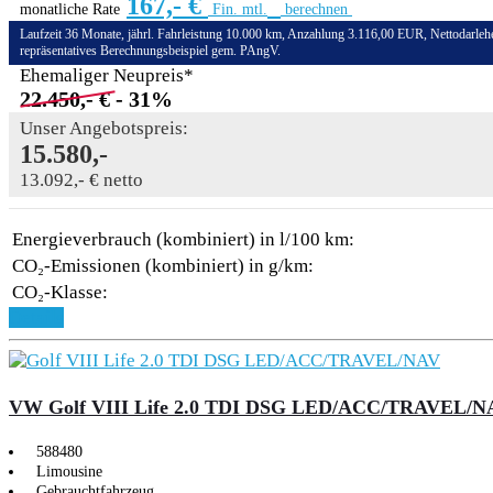
167,- €
monatliche Rate
Fin. mtl.
berechnen
Laufzeit 36 Monate, jährl. Fahrleistung 10.000 km, Anzahlung 3.116,00 EUR, Nettodarleh
repräsentatives Berechnungsbeispiel gem. PAngV.
Ehemaliger Neupreis*
22.450,- €
- 31%
Unser Angebotspreis:
15.580,-
13.092,- € netto
Energieverbrauch (kombiniert) in l/100 km:
CO₂-Emissionen (kombiniert) in g/km:
CO₂-Klasse:
Details
VW Golf VIII Life 2.0 TDI DSG LED/ACC/TRAVEL/N
588480
Limousine
Gebrauchtfahrzeug