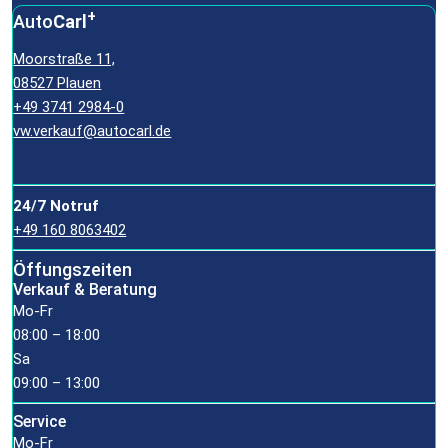
+
Auto
Carl
Moorstraße 11,
08527 Plauen
+49 3741 2984-0
vw.verkauf@autocarl.de
24/7 Notruf
+49 160 8063402
Öffungszeiten
Verkauf & Beratung
Mo-Fr
08:00 – 18:00
Sa
09:00 – 13:00
Service
Mo-Fr