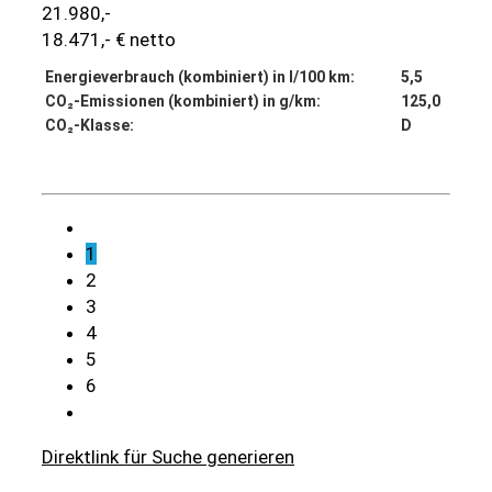
21.980,-
18.471,- € netto
Energieverbrauch (kombiniert) in l/100 km:
5,5
CO₂-Emissionen (kombiniert) in g/km:
125,0
CO₂-Klasse:
D
Details
1
2
3
4
5
6
Direktlink für Suche generieren