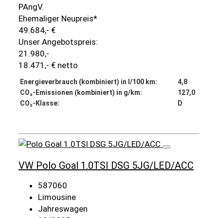
PAngV.
Ehemaliger Neupreis*
49.684,- €
Unser Angebotspreis:
21.980,-
18.471,- € netto
Energieverbrauch (kombiniert) in l/100 km:
4,8
CO₂-Emissionen (kombiniert) in g/km:
127,0
CO₂-Klasse:
D
Details
VW Polo Goal 1.0TSI DSG 5JG/LED/ACC
587060
Limousine
Jahreswagen