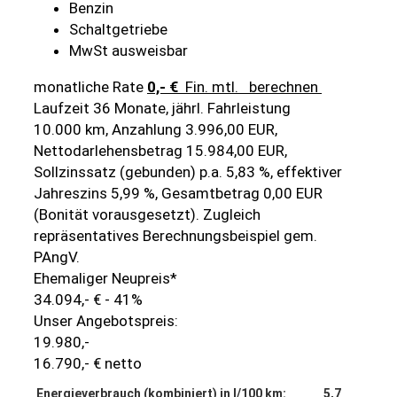
Benzin
Schaltgetriebe
MwSt ausweisbar
monatliche Rate
0,- €
Fin. mtl.
berechnen
Laufzeit 36 Monate, jährl. Fahrleistung
10.000 km, Anzahlung 3.996,00 EUR,
Nettodarlehensbetrag 15.984,00 EUR,
Sollzinssatz (gebunden) p.a. 5,83 %, effektiver
Jahreszins 5,99 %, Gesamtbetrag 0,00 EUR
(Bonität vorausgesetzt). Zugleich
repräsentatives Berechnungsbeispiel gem.
PAngV.
Ehemaliger Neupreis*
34.094,- €
- 41%
Unser Angebotspreis:
19.980,-
16.790,- € netto
Energieverbrauch (kombiniert) in l/100 km:
5,7