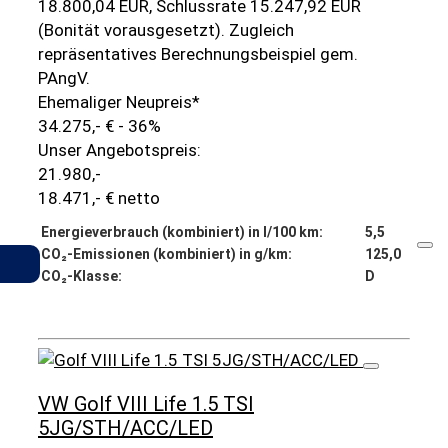
18.800,04 EUR, Schlussrate 15.247,92 EUR
(Bonität vorausgesetzt). Zugleich
repräsentatives Berechnungsbeispiel gem.
PAngV.
Ehemaliger Neupreis*
34.275,- €
- 36%
Unser Angebotspreis:
21.980,-
18.471,- € netto
Energieverbrauch (kombiniert) in l/100 km:
5,5
CO₂-Emissionen (kombiniert) in g/km:
125,0
Gemerkte Fahrzeuge
CO₂-Klasse:
D
Details
VW Golf VIII Life 1.5 TSI
5JG/STH/ACC/LED