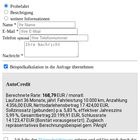
Probefahrt
Besichtigung
weitere Informationen
Name *
E-Mail *
Telefon
optional
Nachricht *
Beispielkalkulation in die Anfrage übernehmen
AutoCredit
Berechnete Rate:
168,79
EUR / monatl.
Laufzeit 36 Monate, jährl. Fahrleistung 10.000 km, Anzahlung
4.356,00 EUR, Nettodarlehensbetrag 17.424,00 EUR,
Sollzinssatz (gebunden) p.a. 5,83 %, effektiver Jahreszins
5,99 %, Gesamtbetrag 20.199,91 EUR, Schlussrate
14.123,47 EUR (Bonität vorausgesetzt). Zugleich
repräsentatives Berechnungsbeispiel gem. PAngV.
Ich habe den
Datenschutzhinweis
gelesen und erkläre mich durch das