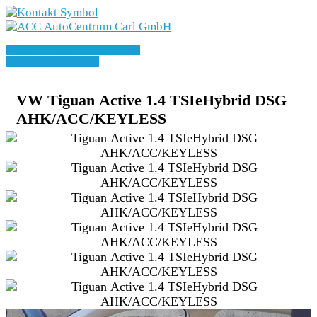
Marken
» Zurück zu den Suchergebnissen
Angebote
» Fahrzeug Detailsuche
Fahrzeuge
VW Tiguan Active 1.4 TSIeHybrid DSG
AHK/ACC/KEYLESS
E-Mobilität
Geschäftskunden
Service
Karriere
Unternehmen