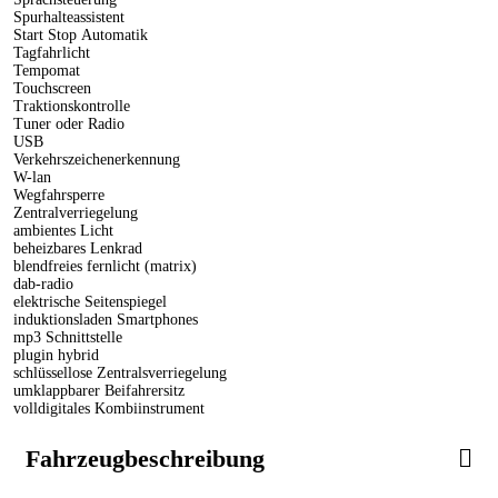
Spurhalteassistent
Start Stop Automatik
Tagfahrlicht
Tempomat
Touchscreen
Traktionskontrolle
Tuner oder Radio
USB
Verkehrszeichenerkennung
W-lan
Wegfahrsperre
Zentralverriegelung
ambientes Licht
beheizbares Lenkrad
blendfreies fernlicht (matrix)
dab-radio
elektrische Seitenspiegel
induktionsladen Smartphones
mp3 Schnittstelle
plugin hybrid
schlüssellose Zentralsverriegelung
umklappbarer Beifahrersitz
volldigitales Kombiinstrument
Fahrzeugbeschreibung