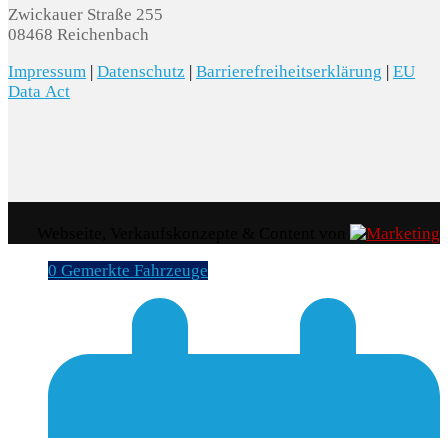
Zwickauer Straße 255
08468 Reichenbach
Impressum
|
Datenschutz
|
Barrierefreiheitserklärung
|
EU
Data Act
Webseite, Verkaufskonzepte & Content von
0
Gemerkte Fahrzeuge