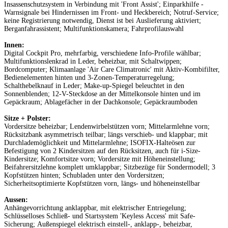
Insassenschutzsystem in Verbindung mit 'Front Assist'; Einparkhilfe -
Warnsignale bei Hindernissen im Front- und Heckbereich; Notruf-Service;
keine Registrierung notwendig, Dienst ist bei Auslieferung aktiviert;
Berganfahrassistent; Multifunktionskamera; Fahrprofilauswahl
Innen:
Digital Cockpit Pro, mehrfarbig, verschiedene Info-Profile wählbar;
Multifunktionslenkrad in Leder, beheizbar, mit Schaltwippen;
Bordcomputer; Klimaanlage 'Air Care Climatronic' mit Aktiv-Kombifilter,
Bedienelementen hinten und 3-Zonen-Temperaturregelung;
Schalthebelknauf in Leder; Make-up-Spiegel beleuchtet in den
Sonnenblenden; 12-V-Steckdose an der Mittelkonsole hinten und im
Gepäckraum; Ablagefächer in der Dachkonsole; Gepäckraumboden
Sitze + Polster:
Vordersitze beheizbar; Lendenwirbelstützen vorn; Mittelarmlehne vorn;
Rücksitzbank asymmetrisch teilbar; längs verschieb- und klappbar; mit
Durchlademöglichkeit und Mittelarmlehne; ISOFIX-Halteösen zur
Befestigung von 2 Kindersitzen auf den Rücksitzen, auch für i-Size-
Kindersitze; Komfortsitze vorn; Vordersitze mit Höheneinstellung;
Beifahrersitzlehne komplett umklappbar; Sitzbezüge für Sondermodell; 3
Kopfstützen hinten; Schubladen unter den Vordersitzen;
Sicherheitsoptimierte Kopfstützen vorn, längs- und höheneinstellbar
Aussen:
Anhängevorrichtung anklappbar, mit elektrischer Entriegelung;
Schlüsselloses Schließ- und Startsystem 'Keyless Access' mit Safe-
Sicherung; Außenspiegel elektrisch einstell-, anklapp-, beheizbar,