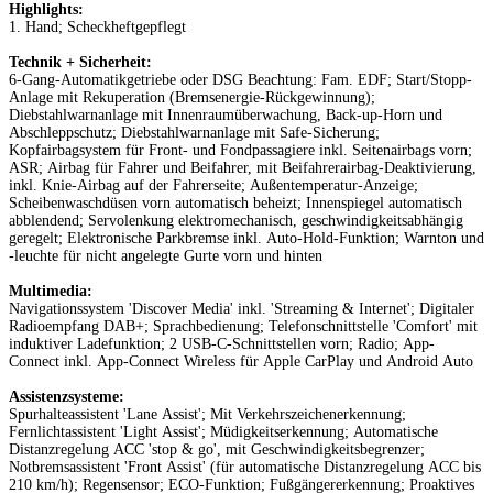
Highlights:
1. Hand; Scheckheftgepflegt
Technik + Sicherheit:
6-Gang-Automatikgetriebe oder DSG Beachtung: Fam. EDF; Start/Stopp-
Anlage mit Rekuperation (Bremsenergie-Rückgewinnung);
Diebstahlwarnanlage mit Innenraumüberwachung, Back-up-Horn und
Abschleppschutz; Diebstahlwarnanlage mit Safe-Sicherung;
Kopfairbagsystem für Front- und Fondpassagiere inkl. Seitenairbags vorn;
ASR; Airbag für Fahrer und Beifahrer, mit Beifahrerairbag-Deaktivierung,
inkl. Knie-Airbag auf der Fahrerseite; Außentemperatur-Anzeige;
Scheibenwaschdüsen vorn automatisch beheizt; Innenspiegel automatisch
abblendend; Servolenkung elektromechanisch, geschwindigkeitsabhängig
geregelt; Elektronische Parkbremse inkl. Auto-Hold-Funktion; Warnton und
-leuchte für nicht angelegte Gurte vorn und hinten
Multimedia:
Navigationssystem 'Discover Media' inkl. 'Streaming & Internet'; Digitaler
Radioempfang DAB+; Sprachbedienung; Telefonschnittstelle 'Comfort' mit
induktiver Ladefunktion; 2 USB-C-Schnittstellen vorn; Radio; App-
Connect inkl. App-Connect Wireless für Apple CarPlay und Android Auto
Assistenzsysteme:
Spurhalteassistent 'Lane Assist'; Mit Verkehrszeichenerkennung;
Fernlichtassistent 'Light Assist'; Müdigkeitserkennung; Automatische
Distanzregelung ACC 'stop & go', mit Geschwindigkeitsbegrenzer;
Notbremsassistent 'Front Assist' (für automatische Distanzregelung ACC bis
210 km/h); Regensensor; ECO-Funktion; Fußgängererkennung; Proaktives