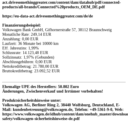
act.drivesomethinggreater.com/content/dam/datahub/pdf/connected-
products/all-brands/Connected%20products_OEM_DE.pdf
https://eu-data-act.drivesomethinggreater.com/de/de
Finanzierungsbeispiel:
Volkswagen Bank GmbH, Gifhornerstraße 57, 38112 Braunschweig
Monatliche Rate: 249,14 EUR
Anzahlung: 0,00 EUR
Laufzeit: 36 Monate bei 10000 km
Eff. Jahreszins: 1,99%
Schlussrate: 14.123,48 EUR
Sollzinssatz: 1,97% (Gebunden)
Abschlussgebühren: 0,00 EUR
Nettokreditbetrag: 21.780,00 EUR
Bruttokreditbetrag: 23.092,52 EUR
Ehemalige UPE des Herstellers: 50.802 Euro
Änderungen, Zwischenverkauf und Irrtümer vorbehalten!
Produktsicherheitshinweise unter:
Volkswagen AG, Berliner Ring 2, 38440 Wolfsburg, Deutschland, E-
Mail: kundenbetreuung@volkswagen.de, Telefon: +49-5361-9-0, Web:
https://www.volkswagen.de/idhub/content/dam/onehub_master/download
safety/volkswagen-sicherheitshinweise-de.pdf