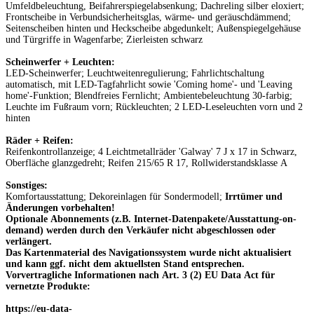
Umfeldbeleuchtung, Beifahrerspiegelabsenkung; Dachreling silber eloxiert;
Frontscheibe in Verbundsicherheitsglas, wärme- und geräuschdämmend;
Seitenscheiben hinten und Heckscheibe abgedunkelt; Außenspiegelgehäuse
und Türgriffe in Wagenfarbe; Zierleisten schwarz
Scheinwerfer + Leuchten:
LED-Scheinwerfer; Leuchtweitenregulierung; Fahrlichtschaltung
automatisch, mit LED-Tagfahrlicht sowie 'Coming home'- und 'Leaving
home'-Funktion; Blendfreies Fernlicht; Ambientebeleuchtung 30-farbig;
Leuchte im Fußraum vorn; Rückleuchten; 2 LED-Leseleuchten vorn und 2
hinten
Räder + Reifen:
Reifenkontrollanzeige; 4 Leichtmetallräder 'Galway' 7 J x 17 in Schwarz,
Oberfläche glanzgedreht; Reifen 215/65 R 17, Rollwiderstandsklasse A
Sonstiges:
Komfortausstattung; Dekoreinlagen für Sondermodell;
Irrtümer und
Änderungen vorbehalten!
Optionale Abonnements (z.B. Internet-Datenpakete/Ausstattung-on-
demand) werden durch den Verkäufer nicht abgeschlossen oder
verlängert.
Das Kartenmaterial des Navigationssystem wurde nicht aktualisiert
und kann ggf. nicht dem aktuellsten Stand entsprechen.
Vorvertragliche Informationen nach Art. 3 (2) EU Data Act für
vernetzte Produkte:
https://eu-data-