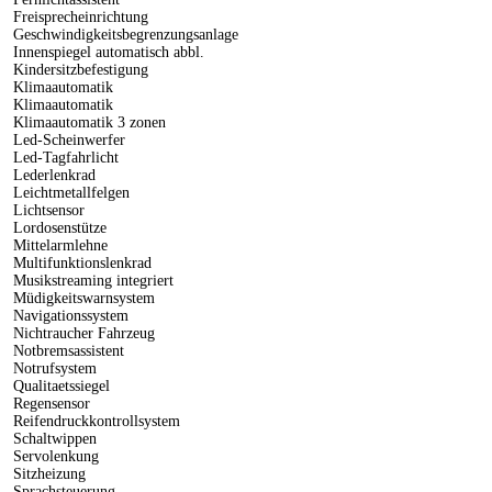
Freisprecheinrichtung
Geschwindigkeitsbegrenzungsanlage
Innenspiegel automatisch abbl.
Kindersitzbefestigung
Klimaautomatik
Klimaautomatik
Klimaautomatik 3 zonen
Led-Scheinwerfer
Led-Tagfahrlicht
Lederlenkrad
Leichtmetallfelgen
Lichtsensor
Lordosenstütze
Mittelarmlehne
Multifunktionslenkrad
Musikstreaming integriert
Müdigkeitswarnsystem
Navigationssystem
Nichtraucher Fahrzeug
Notbremsassistent
Notrufsystem
Qualitaetssiegel
Regensensor
Reifendruckkontrollsystem
Schaltwippen
Servolenkung
Sitzheizung
Sprachsteuerung