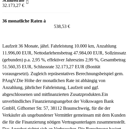
Schlussrate
32.173,27 €
36 monatliche Raten à
538,53 €
Fahrzeug anfragen für 538,53 EUR / Monat
Laufzeit 36 Monate, jährl. Fahrleistung 10.000 km, Anzahlung
11.996,00 EUR, Nettodarlehensbetrag 47.984,00 EUR, Sollzinssatz
(gebunden) p.a. 2,95 %, effektiver Jahreszins 2,99 %, Gesamtbetrag
51.560,35 EUR, Schlussrate 32.173,27 EUR (Bonität
vorausgesetzt). Zugleich repräsentatives Berechnungsbeispiel gem.
PAngV.
Die Höhe der monatlichen Rate ist abhängig von
Anzahlung, jährlicher Fahrleistung, Laufzeit und ggf.
abgeschlossenen und mitfinanzierten Zusatzprodukten.
Ein
unverbindliches Finanzierungsangebot der Volkswagen Bank
GmbH, Gifhorner Str. 57, 38112 Braunschweig, für die der
Verkäufer als ungebundener Vermittler gemeinsam mit dem Kunden
die für die Finanzierung nötigen Vertragsunterlagen zusammenstellt.
Das Angebot richtet sich an Verbraucher. Die Berechnung basiert