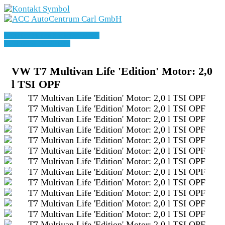
Marken
» Zurück zu den Suchergebnissen
Angebote
» Fahrzeug Detailsuche
Fahrzeuge
VW T7 Multivan Life 'Edition' Motor: 2,0
l TSI OPF
E-Mobilität
Geschäftskunden
Service
Karriere
Unternehmen