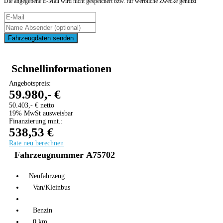
Die angegebene E-Mail wird nicht gespeichert bzw. für werbliche Zwecke genutzt
Fahrzeugdaten senden
Schnellinformationen
Angebotspreis:
59.980,- €
50.403,- € netto
19% MwSt ausweisbar
Finanzierung mnt.:
538,53 €
Rate neu berechnen
Fahrzeugnummer A75702
Neufahrzeug
Van/Kleinbus
Benzin
0 km