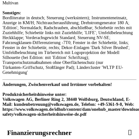
Multivan
Sonstiges:
Bordliteratur in deutsch; Steuerung (werksintern); Instrumenteneinsatz,
Anzeige in KM/H; Nichtraucherausführung; Drehstromgenerator 180 A;
'Edition'; Normaldach; Radschrauben, abschließbar; Schiebetür rechts mit
Zuziehhilfe; Schiebetür links mit Zuziehhilfe; 'LIFE'; Umfeldbeleuchtung
Heckklappe; Vorderachsgewicht Standard; Steuerung NV-SE;
Fahrzeugklassen-Differenzierung -7T0; Fenster in der Schiebetür, links;
Fenster in der Schiebetür, rechts; Dekor-Einlagen 'Dark Silver Brushed';
Umfeldbeleuchtung im Türbereich mit Logoprojektion der Modell
Silhouette (bei Edition: mit 'Edition' Schriftzug);
Transportschutzmaßnahmen ohne Oberflächenschutz (nur
Türkanten-/Griffschutz, Stoßfänger Pad); Ländercluster 'WLTP EU-
Genehmigung'
Änderungen, Zwischenverkauf und Irrtümer vorbehalten!
Produktsicherheitshinweise unter:
Volkswagen AG, Berliner Ring 2, 38440 Wolfsburg, Deutschland, E-
Mail: kundenbetreuung@volkswagen.de, Telefon: +49-5361-9-0, Web:
https://www.volkswagen.de/idhub/content/dam/onehub_master/download
safety/volkswagen-sicherheitshinweise-de.pdf
Finanzierungsrechner