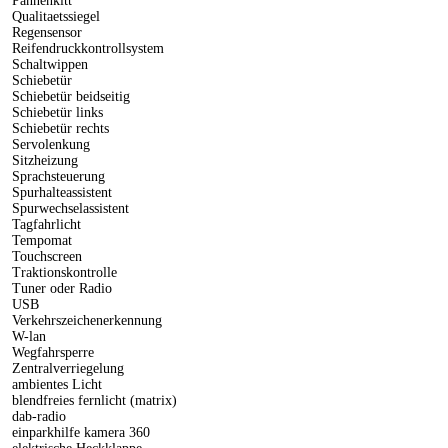
Pannenkitt
Qualitaetssiegel
Regensensor
Reifendruckkontrollsystem
Schaltwippen
Schiebetür
Schiebetür beidseitig
Schiebetür links
Schiebetür rechts
Servolenkung
Sitzheizung
Sprachsteuerung
Spurhalteassistent
Spurwechselassistent
Tagfahrlicht
Tempomat
Touchscreen
Traktionskontrolle
Tuner oder Radio
USB
Verkehrszeichenerkennung
W-lan
Wegfahrsperre
Zentralverriegelung
ambientes Licht
blendfreies fernlicht (matrix)
dab-radio
einparkhilfe kamera 360