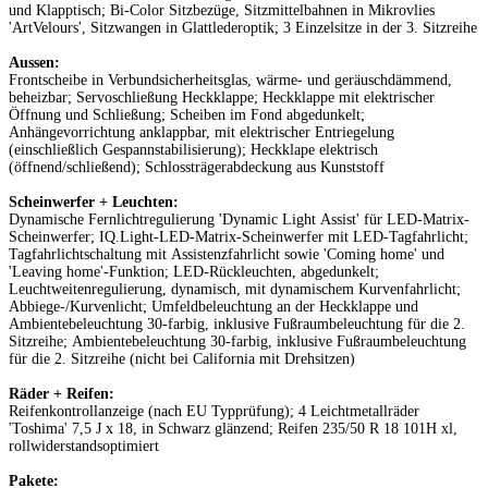
und Klapptisch; Bi-Color Sitzbezüge, Sitzmittelbahnen in Mikrovlies
'ArtVelours', Sitzwangen in Glattlederoptik; 3 Einzelsitze in der 3. Sitzreihe
Aussen:
Frontscheibe in Verbundsicherheitsglas, wärme- und geräuschdämmend,
beheizbar; Servoschließung Heckklappe; Heckklappe mit elektrischer
Öffnung und Schließung; Scheiben im Fond abgedunkelt;
Anhängevorrichtung anklappbar, mit elektrischer Entriegelung
(einschließlich Gespannstabilisierung); Heckklape elektrisch
(öffnend/schließend); Schlossträgerabdeckung aus Kunststoff
Scheinwerfer + Leuchten:
Dynamische Fernlichtregulierung 'Dynamic Light Assist' für LED-Matrix-
Scheinwerfer; IQ.Light-LED-Matrix-Scheinwerfer mit LED-Tagfahrlicht;
Tagfahrlichtschaltung mit Assistenzfahrlicht sowie 'Coming home' und
'Leaving home'-Funktion; LED-Rückleuchten, abgedunkelt;
Leuchtweitenregulierung, dynamisch, mit dynamischem Kurvenfahrlicht;
Abbiege-/Kurvenlicht; Umfeldbeleuchtung an der Heckklappe und
Ambientebeleuchtung 30-farbig, inklusive Fußraumbeleuchtung für die 2.
Sitzreihe; Ambientebeleuchtung 30-farbig, inklusive Fußraumbeleuchtung
für die 2. Sitzreihe (nicht bei California mit Drehsitzen)
Räder + Reifen:
Reifenkontrollanzeige (nach EU Typprüfung); 4 Leichtmetallräder
'Toshima' 7,5 J x 18, in Schwarz glänzend; Reifen 235/50 R 18 101H xl,
rollwiderstandsoptimiert
Pakete: