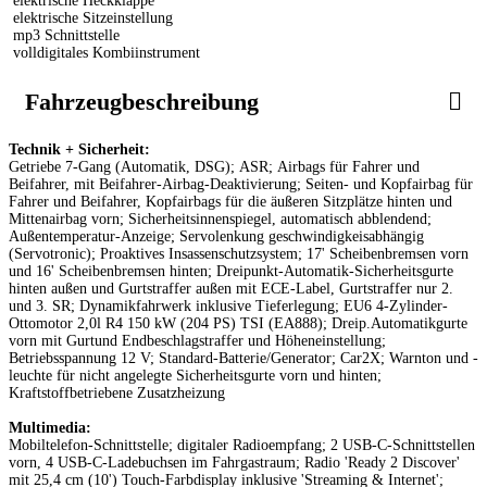
elektrische Heckklappe
elektrische Sitzeinstellung
mp3 Schnittstelle
volldigitales Kombiinstrument
Fahrzeugbeschreibung
Technik + Sicherheit:
Getriebe 7-Gang (Automatik, DSG); ASR; Airbags für Fahrer und
Beifahrer, mit Beifahrer-Airbag-Deaktivierung; Seiten- und Kopfairbag für
Fahrer und Beifahrer, Kopfairbags für die äußeren Sitzplätze hinten und
Mittenairbag vorn; Sicherheitsinnenspiegel, automatisch abblendend;
Außentemperatur-Anzeige; Servolenkung geschwindigkeisabhängig
(Servotronic); Proaktives Insassenschutzsystem; 17' Scheibenbremsen vorn
und 16' Scheibenbremsen hinten; Dreipunkt-Automatik-Sicherheitsgurte
hinten außen und Gurtstraffer außen mit ECE-Label, Gurtstraffer nur 2.
und 3. SR; Dynamikfahrwerk inklusive Tieferlegung; EU6 4-Zylinder-
Ottomotor 2,0l R4 150 kW (204 PS) TSI (EA888); Dreip.Automatikgurte
vorn mit Gurtund Endbeschlagstraffer und Höheneinstellung;
Betriebsspannung 12 V; Standard-Batterie/Generator; Car2X; Warnton und -
leuchte für nicht angelegte Sicherheitsgurte vorn und hinten;
Kraftstoffbetriebene Zusatzheizung
Multimedia:
Mobiltelefon-Schnittstelle; digitaler Radioempfang; 2 USB-C-Schnittstellen
vorn, 4 USB-C-Ladebuchsen im Fahrgastraum; Radio 'Ready 2 Discover'
mit 25,4 cm (10') Touch-Farbdisplay inklusive 'Streaming & Internet';