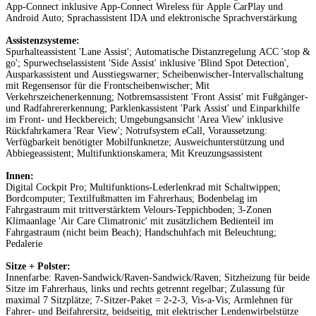
App-Connect inklusive App-Connect Wireless für Apple CarPlay und
Android Auto; Sprachassistent IDA und elektronische Sprachverstärkung
Assistenzsysteme:
Spurhalteassistent 'Lane Assist'; Automatische Distanzregelung ACC 'stop &
go'; Spurwechselassistent 'Side Assist' inklusive 'Blind Spot Detection',
Ausparkassistent und Ausstiegswarner; Scheibenwischer-Intervallschaltung
mit Regensensor für die Frontscheibenwischer; Mit
Verkehrszeichenerkennung; Notbremsassistent 'Front Assist' mit Fußgänger-
und Radfahrererkennung; Parklenkassistent 'Park Assist' und Einparkhilfe
im Front- und Heckbereich; Umgebungsansicht 'Area View' inklusive
Rückfahrkamera 'Rear View'; Notrufsystem eCall, Voraussetzung:
Verfügbarkeit benötigter Mobilfunknetze; Ausweichunterstützung und
Abbiegeassistent; Multifunktionskamera; Mit Kreuzungsassistent
Innen:
Digital Cockpit Pro; Multifunktions-Lederlenkrad mit Schaltwippen;
Bordcomputer; Textilfußmatten im Fahrerhaus; Bodenbelag im
Fahrgastraum mit trittverstärktem Velours-Teppichboden; 3-Zonen
Klimaanlage 'Air Care Climatronic' mit zusätzlichem Bedienteil im
Fahrgastraum (nicht beim Beach); Handschuhfach mit Beleuchtung;
Pedalerie
Sitze + Polster:
Innenfarbe: Raven-Sandwick/Raven-Sandwick/Raven; Sitzheizung für beide
Sitze im Fahrerhaus, links und rechts getrennt regelbar; Zulassung für
maximal 7 Sitzplätze; 7-Sitzer-Paket = 2-2-3, Vis-a-Vis; Armlehnen für
Fahrer- und Beifahrersitz, beidseitig, mit elektrischer Lendenwirbelstütze