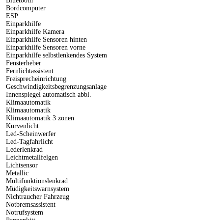
Bluetooth
Bordcomputer
ESP
Einparkhilfe
Einparkhilfe Kamera
Einparkhilfe Sensoren hinten
Einparkhilfe Sensoren vorne
Einparkhilfe selbstlenkendes System
Fensterheber
Fernlichtassistent
Freisprecheinrichtung
Geschwindigkeitsbegrenzungsanlage
Innenspiegel automatisch abbl.
Klimaautomatik
Klimaautomatik
Klimaautomatik 3 zonen
Kurvenlicht
Led-Scheinwerfer
Led-Tagfahrlicht
Lederlenkrad
Leichtmetallfelgen
Lichtsensor
Metallic
Multifunktionslenkrad
Müdigkeitswarnsystem
Nichtraucher Fahrzeug
Notbremsassistent
Notrufsystem