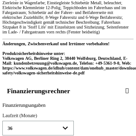
Zierleiste in Wagenfarbe; Einstiegleiste Schiebetür Metall, beleuchtet;
Elektrische Klemmleiste 12-Polig; Teppichboden im Fahrerhaus und im
Fahrgastraum; Schiebetür auf der Fahrer- und Beifahrerseite mit
elektrischer Zuziehhilfe; 8-Wege Fahrersitz und 6-Wege Beifahrersitz;
Höchstgeschwindigkeit gemäß technischer Beschreibung; Fahrerhaus
Sitzpaket 8 in 'Stoff Life' mit Einzelsitzen und Sitzheizung; Seitenfenster
im Lade- / Fahrgastraum vorn rechts (Fenster beidseitig)
Änderungen, Zwischenverkauf und Irrtümer vorbehalten!
Produktsicherheitshinweise unter:
Volkswagen AG, Berliner Ring 2, 38440 Wolfsburg, Deutschland, E-
Mail: kundenbetreuung@volkswagen.de, Telefon: +49-5361-9-0, Web:
https://www.volkswagen.de/idhub/content/dam/onehub_master/download
safety/volkswagen-sicherheitshinweise-de.pdf
Finanzierungsrechner
Product parameters changed
Finanzierungsangaben
Laufzeit
(Monate)