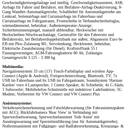
Geschwindigkeitsregelanlage und intellig. Geschwindigkeitsassistent; ASR;
Airbags für Fahrer und Beifahrer, mit Beifahrer-Airbag-Deaktivierung; 8-
Gang Wandler-Automatikgetriebe; Schalthebel für Automatikgetriebe am
Lenkrad; Seitenairbags und Curtainairbags im Fahrerhaus und
Curtainairbags im Fahrgastraum; Frontscheibe in Verbundsicherheitsglas,
wärmedämmend, beheizbar; Außentemperatur-Anzeige;
Sicherheitsinnenspiegel, manuell abblendbar; Heckwischer mit
Heckscheiben-Wischwaschanlage; Gurtstraffer für den Fahrersitz und
Beifahrersitz, bei Beifahrerdoppelsitzbank nur außen; Abgasnorm Euro 6e
EB mit Pkw-Zulassung M1; Servolenkung; Heckfenster, beheizbar;
Elektrische Zusatzheizung (für Diesel); Kraftstofftank 55 l
Fassungsvermögen; AGM-Fahrzeugbatterie 80 Ah; Zulässiges
Gesamtgewicht 3.125 - 3.300 kg
Multimedia:
Navigationssystem 33 cm (13') Touch-Farbdisplay und wireless App-
Connect (Apple & Android); Freisprecheinrichtung; Bluetooth; TV; 7x
USB im Fahrerhaus und 6x USB im Fahrgastraum; Soundsystem 'Harman
Kardon' vorn 4 Lautsprecher, 1 Center-Speaker, 4x Schiebetür, 4x C-Säule,
1 Subwoofer; Mobiltelefon-Schnittstelle mit induktiver Ladefunktion; 5G
Modem; Vorbereitet für VW Connect und VW Connect Plus
Assistenzsysteme:
Verkehrszeichenerkennung und Falschfahrwarnung (für Fahrassistenzpakete
mit ACC); Rückfahrkamera 'Rear View' in Verbindung mit
Spurwechselwarnung; Spurwechselassistent 'Side Assist' mit
Ausstiegswarnung und Spurmittenführung (nur für Automatikgetriebe);
Notbremsassistent mit Fußgänger- und Radfahrererkennung, Kreuzungs- &