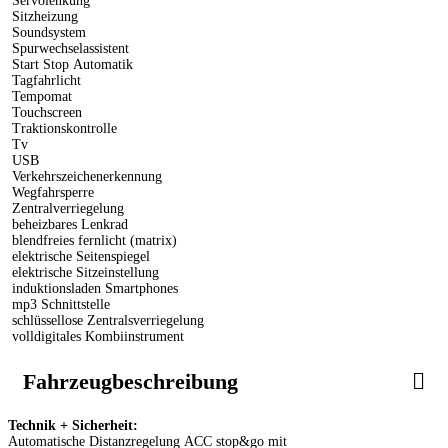
Servolenkung
Sitzheizung
Soundsystem
Spurwechselassistent
Start Stop Automatik
Tagfahrlicht
Tempomat
Touchscreen
Traktionskontrolle
Tv
USB
Verkehrszeichenerkennung
Wegfahrsperre
Zentralverriegelung
beheizbares Lenkrad
blendfreies fernlicht (matrix)
elektrische Seitenspiegel
elektrische Sitzeinstellung
induktionsladen Smartphones
mp3 Schnittstelle
schlüssellose Zentralsverriegelung
volldigitales Kombiinstrument
Fahrzeugbeschreibung
Technik + Sicherheit:
Automatische Distanzregelung ACC stop&go mit