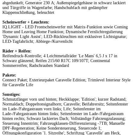
abgedunkelt; Generator 230 A; Außenspiegelgehäuse in schwarz lackiert
und Türgriffe in Wagenfarbe; Handschuhfach mit gedämpfter
Klappenschließung, beleuchtet
Scheinwerfer + Leuchten:
IQ.LIGHT - LED Frontscheinwerfer mit Matrix-Funktion sowie Coming
Home und Leaving Home Funktion; Dynamische Fernlichtregulierung
'Dynamic Light Assist'; LED-Rückleuchten mit exklusiver Lichtsignatur;
LED-Tagfahrlicht; Abbiege-/Kurvenlicht
Räder + Reifen:
Reifendruck-Kontrolle; 4 Leichtmetallräder 'Le Mans' 6,5 J x 17 in
Schwarz glänzend; Reifen 215/60 R17C 109/107T; Continental
Sommerreifen; Radschrauben Standard
Pakete:
Connect Paket; Exterieurpaket Caravelle Edition; Trimlevel Interieur Style
für Caravelle Life
Sonstiges:
Schmutzfänger vorn und hinten; Heckklappe; 'Edition'; kurzer Radstand;
Normaldach; Doppeltonsignalhorn; Caravelle; Beifahrersitz; Seitenfenster
im Lade-/Fahrgastraum vorn links; Life; Seitenfenster im
Lade-/Fahrgastraum hinten links; Seitenfenster im Lade-/Fahrgastraum
hinten rechts; Schwarz lackiertes Dach; Vollständige Fahrzeugzulassung;
Steuerung Innentrim; Fahrzeugklassen-Differenzierung -7TB; Manuelle
DPF-Regeneration; Keine Sondersteuerung, Steuercode 1;
Öffnungskonfiguration '1. Sitzreihe'; Schriftzug 'Caravelle' am Heck,