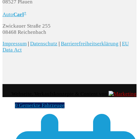
08527 Plauen
+
Auto
Carl
Zwickauer Straße 255
08468 Reichenbach
Impressum
|
Datenschutz
|
Barrierefreiheitserklärung
|
EU
Data Act
Webseite, Verkaufskonzepte & Content von
0
Gemerkte Fahrzeuge