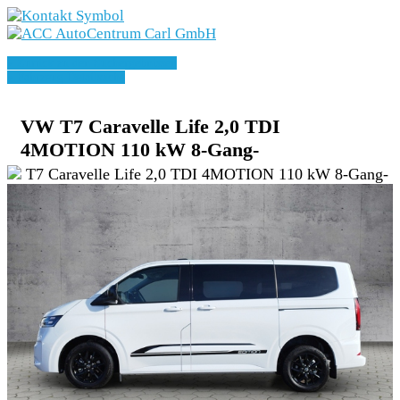
Marken
» Zurück zu den Suchergebnissen
Angebote
» Fahrzeug Detailsuche
Fahrzeuge
VW T7 Caravelle Life 2,0 TDI
4MOTION 110 kW 8-Gang-
E-Mobilität
Geschäftskunden
Service
Karriere
Unternehmen