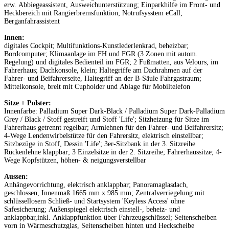
erw. Abbiegeassistent, Ausweichunterstützung; Einparkhilfe im Front- und
Heckbereich mit Rangierbremsfunktion; Notrufsysstem eCall;
Berganfahrassistent
Innen:
digitales Cockpit; Multifunktions-Kunstlederlenkrad, beheizbar;
Bordcomputer; Klimaanlage im FH und FGR (3 Zonen mit autom.
Regelung) und digitales Bedienteil im FGR; 2 Fußmatten, aus Velours, im
Fahrerhaus; Dachkonsole, klein; Haltegriffe am Dachrahmen auf der
Fahrer- und Beifahrerseite, Haltegriff an der B-Säule Fahrgastraum;
Mittelkonsole, breit mit Cupholder und Ablage für Mobiltelefon
Sitze + Polster:
Innenfarbe: Palladium Super Dark-Black / Palladium Super Dark-Palladium
Grey / Black / Stoff gestreift und Stoff 'Life'; Sitzheizung für Sitze im
Fahrerhaus getrennt regelbar; Armlehnen für den Fahrer- und Beifahrersitz;
4-Wege Lendenwirbelstütze für den Fahrersitz, elektrisch einstellbar;
Sitzbezüge in Stoff, Dessin 'Life'; 3er-Sitzbank in der 3. Sitzreihe
Rückenlehne klappbar; 3 Einzelsitze in der 2. Sitzreihe; Fahrerhaussitze; 4-
Wege Kopfstützen, höhen- & neigungsverstellbar
Aussen:
Anhängevorrichtung, elektrisch anklappbar; Panoramaglasdach,
geschlossen, Innenmaß 1665 mm x 985 mm; Zentralverriegelung mit
schlüssellosem Schließ- und Startsystem 'Keyless Access' ohne
Safesicherung; Außenspiegel elektrisch einstell-, beheiz- und
anklappbar,inkl. Anklappfunktion über Fahrzeugschlüssel; Seitenscheiben
vorn in Wärmeschutzglas, Seitenscheiben hinten und Heckscheibe