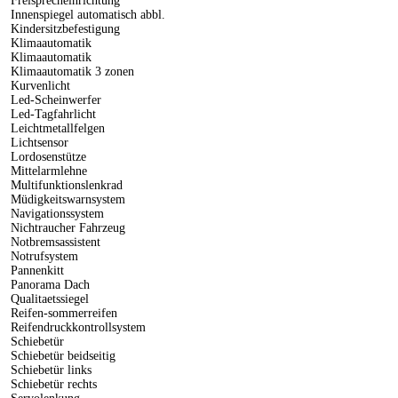
Freisprecheinrichtung
Innenspiegel automatisch abbl.
Kindersitzbefestigung
Klimaautomatik
Klimaautomatik
Klimaautomatik 3 zonen
Kurvenlicht
Led-Scheinwerfer
Led-Tagfahrlicht
Leichtmetallfelgen
Lichtsensor
Lordosenstütze
Mittelarmlehne
Multifunktionslenkrad
Müdigkeitswarnsystem
Navigationssystem
Nichtraucher Fahrzeug
Notbremsassistent
Notrufsystem
Pannenkitt
Panorama Dach
Qualitaetssiegel
Reifen-sommerreifen
Reifendruckkontrollsystem
Schiebetür
Schiebetür beidseitig
Schiebetür links
Schiebetür rechts