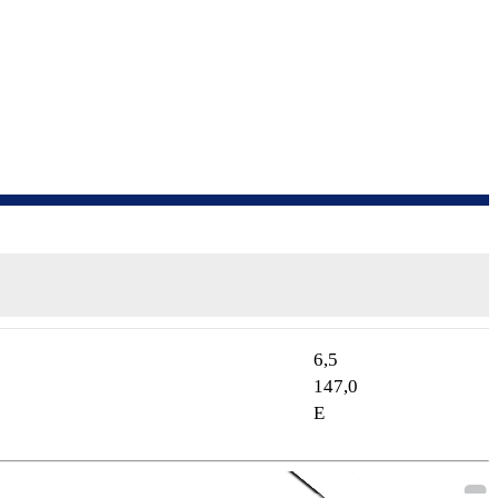
6,5
147,0
E
Aktionsmodell
3,99% Sonderfinanzie