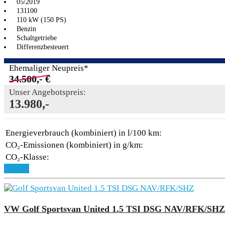
05/2019
131100
110 kW (150 PS)
Benzin
Schaltgetriebe
Differenzbesteuert
Ehemaliger Neupreis*
34.500,- €
Unser Angebotspreis:
13.980,-
Energieverbrauch (kombiniert) in l/100 km:
CO₂-Emissionen (kombiniert) in g/km:
CO₂-Klasse:
Details
VW Golf Sportsvan United 1.5 TSI DSG NAV/RFK/SHZ