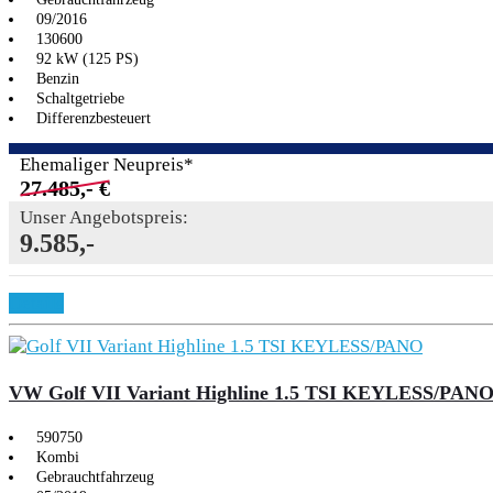
09/2016
130600
92 kW (125 PS)
Benzin
Schaltgetriebe
Differenzbesteuert
Ehemaliger Neupreis*
27.485,- €
Unser Angebotspreis:
9.585,-
Details
VW Golf VII Variant Highline 1.5 TSI KEYLESS/PAN
590750
Kombi
Gebrauchtfahrzeug