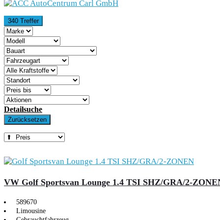
340 Treffer
KARRIERE
KUNDEN
Detailsuche
WERBEN
Zurücksetzen
KUNDEN
VW Golf Sportsvan Lounge 1.4 TSI SHZ/GRA/2-ZONE
589670
Limousine
Gebrauchtfahrzeug