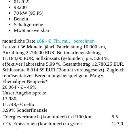
01/2022
98200
70 kW (95 PS)
Benzin
Schaltgetriebe
MwSt ausweisbar
monatliche Rate
166,- €
Fin. mtl.
berechnen
Laufzeit 36 Monate, jährl. Fahrleistung 10.000 km,
Anzahlung 2.796,00 EUR, Nettodarlehensbetrag
11.184,00 EUR, Sollzinssatz (gebunden) p.a. 5,83 %,
effektiver Jahreszins 5,99 %, Gesamtbetrag 12.780,25 EUR,
Schlussrate 6.814,69 EUR (Bonität vorausgesetzt). Zugleich
repräsentatives Berechnungsbeispiel gem. PAngV.
Ehemaliger Neupreis*
26.064,- €
- 46%
Unser Angebotspreis:
13.980,-
11.748,- € netto
3,99% Sonderfinanzie
Energieverbrauch (kombiniert) in l/100 km:
5,5
CO₂-Emissionen (kombiniert) in g/km:
123,0