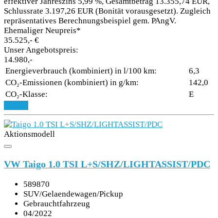
effektiver Jahreszins 5,99 %, Gesamtbetrag 13.355,74 EUR,
Schlussrate 3.197,26 EUR (Bonität vorausgesetzt). Zugleich
repräsentatives Berechnungsbeispiel gem. PAngV.
Ehemaliger Neupreis*
35.525,- €
Unser Angebotspreis:
14.980,-
Energieverbrauch (kombiniert) in l/100 km:
6,3
CO₂-Emissionen (kombiniert) in g/km:
142,0
CO₂-Klasse:
E
Details
Aktionsmodell
VW Taigo 1.0 TSI L+S/SHZ/LIGHTASSIST/PDC
589870
SUV/Gelaendewagen/Pickup
Gebrauchtfahrzeug
04/2022