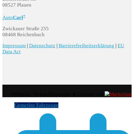
08527 Plauen
+
Auto
Carl
Zwickauer Straße 255
08468 Reichenbach
Impressum
|
Datenschutz
|
Barrierefreiheitserklärung
|
EU
Data Act
Webseite, Verkaufskonzepte & Content von
Gemerkte Fahrzeuge