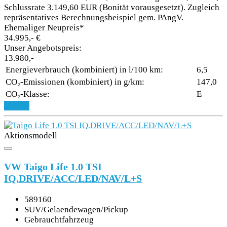
Schlussrate 3.149,60 EUR (Bonität vorausgesetzt). Zugleich
repräsentatives Berechnungsbeispiel gem. PAngV.
Ehemaliger Neupreis*
34.995,- €
Unser Angebotspreis:
13.980,-
Energieverbrauch (kombiniert) in l/100 km:
6,5
CO₂-Emissionen (kombiniert) in g/km:
147,0
CO₂-Klasse:
E
Details
Aktionsmodell
VW Taigo Life 1.0 TSI
IQ.DRIVE/ACC/LED/NAV/L+S
589160
SUV/Gelaendewagen/Pickup
Gebrauchtfahrzeug