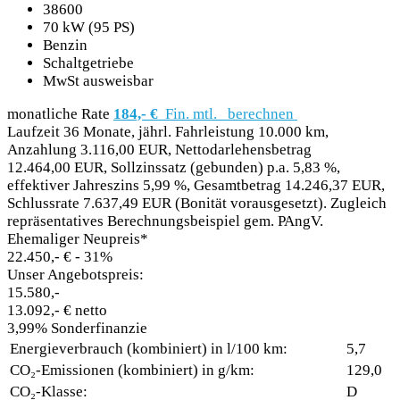
38600
70 kW (95 PS)
Benzin
Schaltgetriebe
MwSt ausweisbar
monatliche Rate
184,- €
Fin. mtl.
berechnen
Laufzeit 36 Monate, jährl. Fahrleistung 10.000 km,
Anzahlung 3.116,00 EUR, Nettodarlehensbetrag
12.464,00 EUR, Sollzinssatz (gebunden) p.a. 5,83 %,
effektiver Jahreszins 5,99 %, Gesamtbetrag 14.246,37 EUR,
Schlussrate 7.637,49 EUR (Bonität vorausgesetzt). Zugleich
repräsentatives Berechnungsbeispiel gem. PAngV.
Ehemaliger Neupreis*
22.450,- €
- 31%
Unser Angebotspreis:
15.580,-
13.092,- € netto
3,99% Sonderfinanzie
Energieverbrauch (kombiniert) in l/100 km:
5,7
CO₂-Emissionen (kombiniert) in g/km:
129,0
CO₂-Klasse:
D