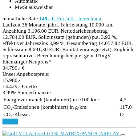
Automatik
MwSt ausweisbar
monatliche Rate
149,- €
Fin. mtl.
berechnen
Laufzeit 36 Monate, jährl. Fahrleistung 10.000 km,
Anzahlung 3.196,00 EUR, Nettodarlehensbetrag
12.784,00 EUR, Sollzinssatz (gebunden) p.a. 3,92 %,
effektiver Jahreszins 3,99 %, Gesamtbetrag 14.057,82 EUR,
Schlussrate 8.691,30 EUR (Bonität vorausgesetzt). Zugleich
repräsentatives Berechnungsbeispiel gem. PAngV.
Ehemaliger Neupreis*
34.799,- €
Unser Angebotspreis:
15.980,-
13.429,- € netto
3,99% Sonderfinanzie
Energieverbrauch (kombiniert) in l/100 km:
4,5
CO₂-Emissionen (kombiniert) in g/km:
117,0
CO₂-Klasse:
D
Details