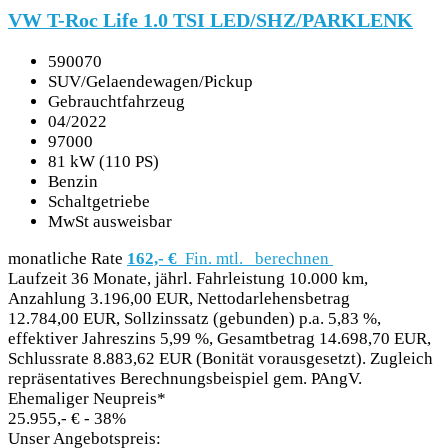
VW T-Roc Life 1.0 TSI LED/SHZ/PARKLENK
590070
SUV/Gelaendewagen/Pickup
Gebrauchtfahrzeug
04/2022
97000
81 kW (110 PS)
Benzin
Schaltgetriebe
MwSt ausweisbar
monatliche Rate
162,- €
Fin. mtl.
berechnen
Laufzeit 36 Monate, jährl. Fahrleistung 10.000 km,
Anzahlung 3.196,00 EUR, Nettodarlehensbetrag
12.784,00 EUR, Sollzinssatz (gebunden) p.a. 5,83 %,
effektiver Jahreszins 5,99 %, Gesamtbetrag 14.698,70 EUR,
Schlussrate 8.883,62 EUR (Bonität vorausgesetzt). Zugleich
repräsentatives Berechnungsbeispiel gem. PAngV.
Ehemaliger Neupreis*
25.955,- €
- 38%
Unser Angebotspreis: