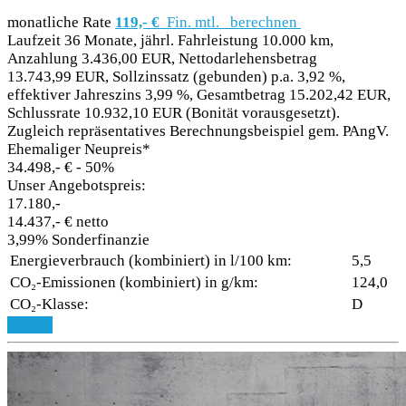
monatliche Rate
119,- €
Fin. mtl.
berechnen
Laufzeit 36 Monate, jährl. Fahrleistung 10.000 km,
Anzahlung 3.436,00 EUR, Nettodarlehensbetrag
13.743,99 EUR, Sollzinssatz (gebunden) p.a. 3,92 %,
effektiver Jahreszins 3,99 %, Gesamtbetrag 15.202,42 EUR,
Schlussrate 10.932,10 EUR (Bonität vorausgesetzt).
Zugleich repräsentatives Berechnungsbeispiel gem. PAngV.
Ehemaliger Neupreis*
34.498,- €
- 50%
Unser Angebotspreis:
17.180,-
14.437,- € netto
3,99% Sonderfinanzie
Energieverbrauch (kombiniert) in l/100 km:
5,5
CO₂-Emissionen (kombiniert) in g/km:
124,0
CO₂-Klasse:
D
Details