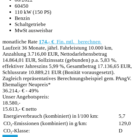
60450
110 kW (150 PS)
Benzin
Schaltgetriebe
MwSt ausweisbar
monatliche Rate
174,- €
Fin. mtl.
berechnen
Laufzeit 36 Monate, jährl. Fahrleistung 10.000 km,
Anzahlung 3.716,00 EUR, Nettodarlehensbetrag
14.864,01 EUR, Sollzinssatz (gebunden) p.a. 5,83 %,
effektiver Jahreszins 5,99 %, Gesamtbetrag 17.136,65 EUR,
Schlussrate 10.889,21 EUR (Bonität vorausgesetzt).
Zugleich repräsentatives Berechnungsbeispiel gem. PAngV.
Ehemaliger Neupreis*
36.214,- €
- 49%
Unser Angebotspreis:
18.580,-
15.613,- € netto
Energieverbrauch (kombiniert) in l/100 km:
5,7
CO₂-Emissionen (kombiniert) in g/km:
129,0
CO₂-Klasse:
D