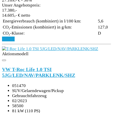
27.169,- €
- 36%
Unser Angebotspreis:
17.380,-
14.605,- € netto
Energieverbrauch (kombiniert) in l/100 km:
5,6
CO₂-Emissionen (kombiniert) in g/km:
127,0
CO₂-Klasse:
D
Details
Aktionsmodell
VW T-Roc Life 1.0 TSI
5JG/LED/NAV/PARKLENK/SHZ
051470
SUV/Gelaendewagen/Pickup
Gebrauchtfahrzeug
02/2023
58500
81 kW (110 PS)