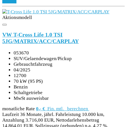
Details
Aktionsmodell
VW T-Cross Life 1.0 TSI
5JG/MATRIX/ACC/CARPLAY
053670
SUV/Gelaendewagen/Pickup
Gebrauchtfahrzeug
04/2025
12700
70 kW (95 PS)
Benzin
Schaltgetriebe
MwSt ausweisbar
monatliche Rate
0,- €
Fin. mtl.
berechnen
Laufzeit 36 Monate, jährl. Fahrleistung 10.000 km,
Anzahlung 3.716,00 EUR, Nettodarlehensbetrag
14.864,01 EUR, Sollzinssatz (gebunden) p.a. 4,27 %,