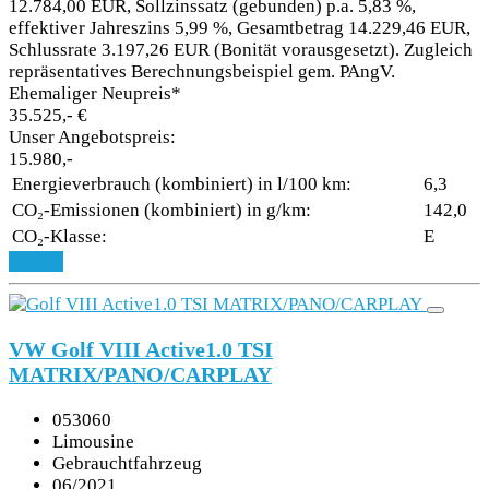
12.784,00 EUR, Sollzinssatz (gebunden) p.a. 5,83 %,
effektiver Jahreszins 5,99 %, Gesamtbetrag 14.229,46 EUR,
Schlussrate 3.197,26 EUR (Bonität vorausgesetzt). Zugleich
repräsentatives Berechnungsbeispiel gem. PAngV.
Ehemaliger Neupreis*
35.525,- €
Unser Angebotspreis:
15.980,-
Energieverbrauch (kombiniert) in l/100 km:
6,3
CO₂-Emissionen (kombiniert) in g/km:
142,0
CO₂-Klasse:
E
Details
VW Golf VIII Active1.0 TSI
MATRIX/PANO/CARPLAY
053060
Limousine
Gebrauchtfahrzeug
06/2021