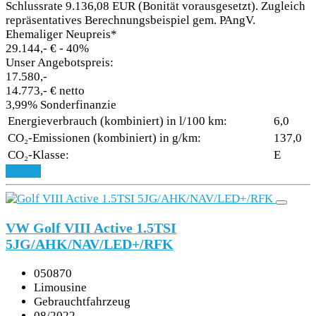
Schlussrate 9.136,08 EUR (Bonität vorausgesetzt). Zugleich
repräsentatives Berechnungsbeispiel gem. PAngV.
Ehemaliger Neupreis*
29.144,- €
- 40%
Unser Angebotspreis:
17.580,-
14.773,- € netto
3,99% Sonderfinanzie
Energieverbrauch (kombiniert) in l/100 km:
6,0
CO₂-Emissionen (kombiniert) in g/km:
137,0
CO₂-Klasse:
E
Details
VW Golf VIII Active 1.5TSI
5JG/AHK/NAV/LED+/RFK
050870
Limousine
Gebrauchtfahrzeug
08/2022