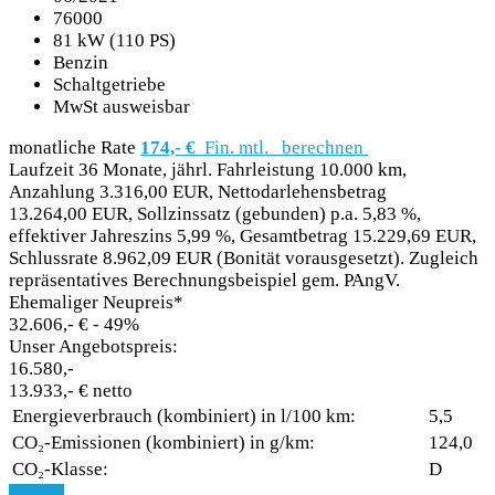
76000
81 kW (110 PS)
Benzin
Schaltgetriebe
MwSt ausweisbar
monatliche Rate
174,- €
Fin. mtl.
berechnen
Laufzeit 36 Monate, jährl. Fahrleistung 10.000 km,
Anzahlung 3.316,00 EUR, Nettodarlehensbetrag
13.264,00 EUR, Sollzinssatz (gebunden) p.a. 5,83 %,
effektiver Jahreszins 5,99 %, Gesamtbetrag 15.229,69 EUR,
Schlussrate 8.962,09 EUR (Bonität vorausgesetzt). Zugleich
repräsentatives Berechnungsbeispiel gem. PAngV.
Ehemaliger Neupreis*
32.606,- €
- 49%
Unser Angebotspreis:
16.580,-
13.933,- € netto
Energieverbrauch (kombiniert) in l/100 km:
5,5
CO₂-Emissionen (kombiniert) in g/km:
124,0
CO₂-Klasse:
D
Details