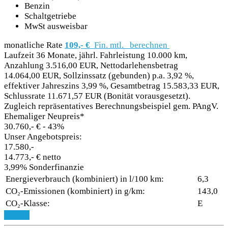
Benzin
Schaltgetriebe
MwSt ausweisbar
monatliche Rate
109,- €
Fin. mtl.
berechnen
Laufzeit 36 Monate, jährl. Fahrleistung 10.000 km,
Anzahlung 3.516,00 EUR, Nettodarlehensbetrag
14.064,00 EUR, Sollzinssatz (gebunden) p.a. 3,92 %,
effektiver Jahreszins 3,99 %, Gesamtbetrag 15.583,33 EUR,
Schlussrate 11.671,57 EUR (Bonität vorausgesetzt).
Zugleich repräsentatives Berechnungsbeispiel gem. PAngV.
Ehemaliger Neupreis*
30.760,- €
- 43%
Unser Angebotspreis:
17.580,-
14.773,- € netto
3,99% Sonderfinanzie
Energieverbrauch (kombiniert) in l/100 km:
6,3
CO₂-Emissionen (kombiniert) in g/km:
143,0
CO₂-Klasse:
E
Details