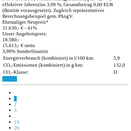
effektiver Jahreszins 3,99 %, Gesamtbetrag 0,00 EUR
(Bonität vorausgesetzt). Zugleich repräsentatives
Berechnungsbeispiel gem. PAngV.
Ehemaliger Neupreis*
31.630,- €
- 41%
Unser Angebotspreis:
18.580,-
15.613,- € netto
3,99% Sonderfinanzie
Energieverbrauch (kombiniert) in l/100 km:
5,9
CO₂-Emissionen (kombiniert) in g/km:
132,0
CO₂-Klasse:
D
Details
1
2
3
.
19
20