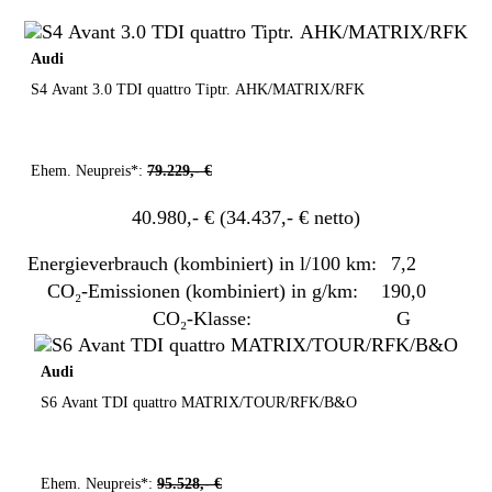
Audi
S4 Avant 3.0 TDI quattro Tiptr. AHK/MATRIX/RFK
Ehem. Neupreis*:
79.229,- €
40.980,- €
(34.437,- € netto)
Energieverbrauch (kombiniert) in l/100 km:
7,2
CO₂-Emissionen (kombiniert) in g/km:
190,0
CO₂-Klasse:
G
Audi
S6 Avant TDI quattro MATRIX/TOUR/RFK/B&O
Ehem. Neupreis*:
95.528,- €