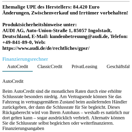
Ehemalige UPE des Herstellers: 84.420 Euro
Änderungen, Zwischenverkauf und Irrtümer vorbehalten!
Produktsicherheitshinweise unter:
AUDI AG, Auto-Union-Straße 1, 85057 Ingolstadt,
Deutschland, E-Mail: kundenbetreuung@audi.de, Telefon:
+49-841-89-0, Web:
https://www.audi.de/de/rechtliches/gpsr/
Finanzierungsrechner
AutoCredit
ClassicCredit
PrivatLeasing
Geschäftsfah
Product parameters changed
AutoCredit
Beim AutoCredit sind die monatlichen Raten durch eine erhöhte
Schlussrate besonders niedrig. Am Vertragsende können Sie das
Fahrzeug in vertragsgemäßem Zustand beim ausliefernden Händler
zurückgeben, der dann die Schlussrate für Sie begleicht. Dieses
Rückgaberecht wird von Ihrem Autohaus – weshalb es natürlich nur
dort gelten kann – sogar ausdrücklich verbrieft. Alternativ können
Sie die Schlussrate selbst begleichen oder weiterfinanzieren.
Finanzierungsangaben