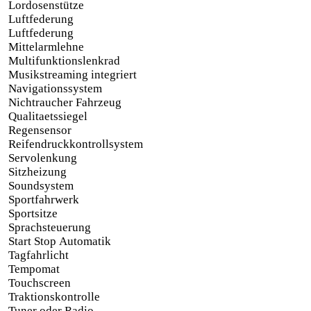
Lordosenstütze
Luftfederung
Luftfederung
Mittelarmlehne
Multifunktionslenkrad
Musikstreaming integriert
Navigationssystem
Nichtraucher Fahrzeug
Qualitaetssiegel
Regensensor
Reifendruckkontrollsystem
Servolenkung
Sitzheizung
Soundsystem
Sportfahrwerk
Sportsitze
Sprachsteuerung
Start Stop Automatik
Tagfahrlicht
Tempomat
Touchscreen
Traktionskontrolle
Tuner oder Radio