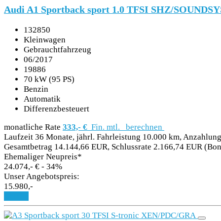
Audi A1 Sportback sport 1.0 TFSI SHZ/SOUND
132850
Kleinwagen
Gebrauchtfahrzeug
06/2017
19886
70 kW (95 PS)
Benzin
Automatik
Differenzbesteuert
monatliche Rate
333,- €
Fin. mtl.
berechnen
Laufzeit 36 Monate, jährl. Fahrleistung 10.000 km, Anzahlung
Gesamtbetrag 14.144,66 EUR, Schlussrate 2.166,74 EUR (Boni
Ehemaliger Neupreis*
24.074,- €
- 34%
Unser Angebotspreis:
15.980,-
Details