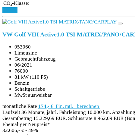
CO₂-Klasse:
Details
VW Golf VIII Active1.0 TSI MATRIX/PANO/CA
053060
Limousine
Gebrauchtfahrzeug
06/2021
76000
81 kW (110 PS)
Benzin
Schaltgetriebe
MwSt ausweisbar
monatliche Rate
174,- €
Fin. mtl.
berechnen
Laufzeit 36 Monate, jährl. Fahrleistung 10.000 km, Anzahlung
Gesamtbetrag 15.229,69 EUR, Schlussrate 8.962,09 EUR (Boni
Ehemaliger Neupreis*
32.606,- €
- 49%