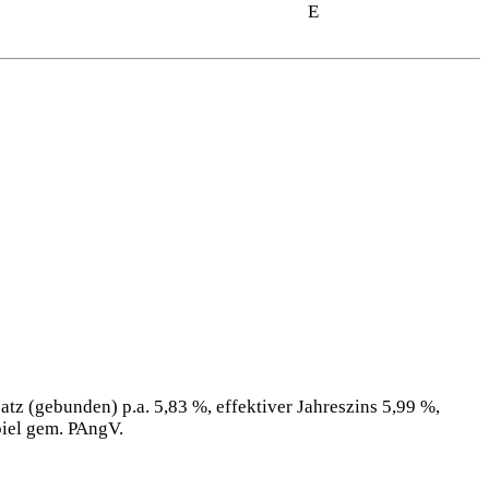
E
tz (gebunden) p.a. 5,83 %, effektiver Jahreszins 5,99 %,
piel gem. PAngV.