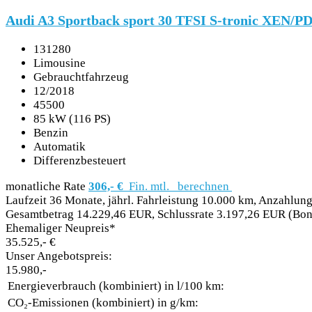
Audi A3 Sportback sport 30 TFSI S-tronic XEN/
131280
Limousine
Gebrauchtfahrzeug
12/2018
45500
85 kW (116 PS)
Benzin
Automatik
Differenzbesteuert
monatliche Rate
306,- €
Fin. mtl.
berechnen
Laufzeit 36 Monate, jährl. Fahrleistung 10.000 km, Anzahlung
Gesamtbetrag 14.229,46 EUR, Schlussrate 3.197,26 EUR (Boni
Ehemaliger Neupreis*
35.525,- €
Unser Angebotspreis:
15.980,-
Energieverbrauch (kombiniert) in l/100 km:
CO₂-Emissionen (kombiniert) in g/km: