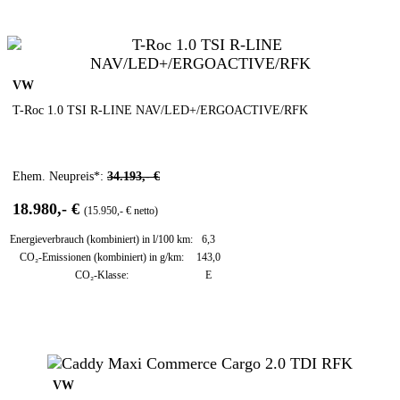
VW
T-Roc 1.0 TSI R-LINE NAV/LED+/ERGOACTIVE/RFK
Ehem. Neupreis*:
34.193,- €
18.980,- €
(15.950,- € netto)
Energieverbrauch (kombiniert) in l/100 km:
6,3
CO₂-Emissionen (kombiniert) in g/km:
143,0
CO₂-Klasse:
E
VW