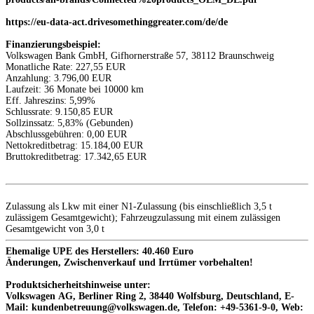
https://eu-data-act.drivesomethinggreater.com/de/de
Finanzierungsbeispiel:
Volkswagen Bank GmbH, Gifhornerstraße 57, 38112 Braunschweig
Monatliche Rate: 227,55 EUR
Anzahlung: 3.796,00 EUR
Laufzeit: 36 Monate bei 10000 km
Eff. Jahreszins: 5,99%
Schlussrate: 9.150,85 EUR
Sollzinssatz: 5,83% (Gebunden)
Abschlussgebühren: 0,00 EUR
Nettokreditbetrag: 15.184,00 EUR
Bruttokreditbetrag: 17.342,65 EUR
Zulassung als Lkw mit einer N1-Zulassung (bis einschließlich 3,5 t
zulässigem Gesamtgewicht); Fahrzeugzulassung mit einem zulässigen
Gesamtgewicht von 3,0 t
Ehemalige UPE des Herstellers: 40.460 Euro
Änderungen, Zwischenverkauf und Irrtümer vorbehalten!
Produktsicherheitshinweise unter:
Volkswagen AG, Berliner Ring 2, 38440 Wolfsburg, Deutschland, E-
Mail: kundenbetreuung@volkswagen.de, Telefon: +49-5361-9-0, Web: