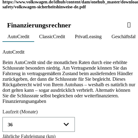
https://www.volkswagen.de/idhub/content/dam/onehub_master/download
safety/volkswagen-sicherheitshinweise-de.pdf
Finanzierungsrechner
AutoCredit
ClassicCredit
PrivatLeasing
Geschäftsfah
Product parameters changed
AutoCredit
Beim AutoCredit sind die monatlichen Raten durch eine erhöhte
Schlussrate besonders niedrig. Am Vertragsende können Sie das
Fahrzeug in vertragsgemäßem Zustand beim ausliefernden Händler
zurückgeben, der dann die Schlussrate für Sie begleicht. Dieses
Rückgaberecht wird von Ihrem Autohaus – weshalb es natürlich nur
dort gelten kann – sogar ausdrücklich verbrieft. Alternativ können
Sie die Schlussrate selbst begleichen oder weiterfinanzieren.
Finanzierungsangaben
Laufzeit
(Monate)
Jährliche Fahrleistung
(km)