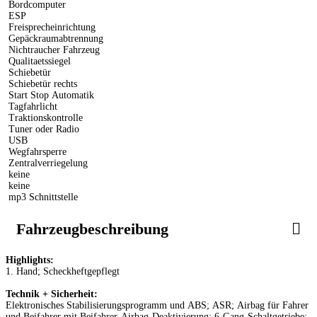
Bordcomputer
ESP
Freisprecheinrichtung
Gepäckraumabtrennung
Nichtraucher Fahrzeug
Qualitaetssiegel
Schiebetür
Schiebetür rechts
Start Stop Automatik
Tagfahrlicht
Traktionskontrolle
Tuner oder Radio
USB
Wegfahrsperre
Zentralverriegelung
keine
keine
mp3 Schnittstelle
Fahrzeugbeschreibung
Highlights:
1. Hand; Scheckheftgepflegt
Technik + Sicherheit:
Elektronisches Stabilisierungsprogramm und ABS; ASR; Airbag für Fahrer
und Beifahrer mit Beifahrer-Airbag-Deaktivierung; 6-Gang-Schaltgetriebe;