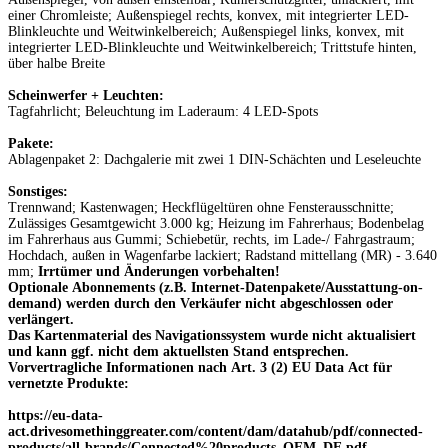
einer Chromleiste; Außenspiegel rechts, konvex, mit integrierter LED-
Blinkleuchte und Weitwinkelbereich; Außenspiegel links, konvex, mit
integrierter LED-Blinkleuchte und Weitwinkelbereich; Trittstufe hinten,
über halbe Breite
Scheinwerfer + Leuchten:
Tagfahrlicht; Beleuchtung im Laderaum: 4 LED-Spots
Pakete:
Ablagenpaket 2: Dachgalerie mit zwei 1 DIN-Schächten und Leseleuchte
Sonstiges:
Trennwand; Kastenwagen; Heckflügeltüren ohne Fensterausschnitte;
Zulässiges Gesamtgewicht 3.000 kg; Heizung im Fahrerhaus; Bodenbelag
im Fahrerhaus aus Gummi; Schiebetür, rechts, im Lade-/ Fahrgastraum;
Hochdach, außen in Wagenfarbe lackiert; Radstand mittellang (MR) - 3.640
mm;
Irrtümer und Änderungen vorbehalten!
Optionale Abonnements (z.B. Internet-Datenpakete/Ausstattung-on-
demand) werden durch den Verkäufer nicht abgeschlossen oder
verlängert.
Das Kartenmaterial des Navigationssystem wurde nicht aktualisiert
und kann ggf. nicht dem aktuellsten Stand entsprechen.
Vorvertragliche Informationen nach Art. 3 (2) EU Data Act für
vernetzte Produkte:
https://eu-data-
act.drivesomethinggreater.com/content/dam/datahub/pdf/connected-
products/all-brands/Connected%20products_OEM_DE.pdf