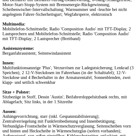
Motor-Start-Stopp-System mit Bremsenergie-Rückgewinnung;
Scheibenwischer-Intervallschaltung; Warnsummer und -leuchte bei nicht
angelegtem Fahrer-Sicherheitsgurt; Wegfahrsperre, elektronisch
Multimedia:
Mobiltelefon-Schnittstelle; Radio 'Composition Audio' mit TFT-Display, 2
Lautsprechern und Mobiltelefon-Schnittstelle; Radio 'Composition Audio'
mit TFT-Display; 2 Lautsprecher (Breitband)
Assistenzsysteme:
Berganfahrassistent; Seitenwindassistent
Innen:
Multifunktionsanzeige 'Plus'; Verzurrösen zur Ladegutsicherung; Lenkrad (3
Speichen); 2 12-V-Steckdosen im Fahrerhaus (in der Schalttafel); 12-V-
Steckdose und 4 Becherhalter in der Armaturentafel; Sonnenblenden, zwei
klapp- und seitlich schwenkbar
Sitze + Polster:
Sitzbezüge in Stoff, Dessin 'Austin'; Beifahrerdoppelsitzbank rechts, mit
Ablagefach; Sitz links, in der 1.Sitzreihe
Aussen:
Anhängevorrichtung, starr (inkl. Gespannstabilisierung);
Zentralverriegelung mit Funkfernbedienung und Innenbetätigung;
Verbundglas-Frontscheibe in Wärmeschutzverglasung; Seitenscheiben vorn
und hinten und Heckscheibe in Wärmeschutzglas (sofern vorhanden);
Außenspiegel, von außen einstellbar; Kühlerschutzgitter, unlackiert, mit