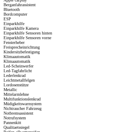
Apple carplay
Berganfahrassistent
Bluetooth
Bordcomputer
ESP
Einparkhilfe
Einparkhilfe Kamera
Einparkhilfe Sensoren hinten
Einparkhilfe Sensoren vorne
Fensterheber
Freisprecheinrichtung
Kindersitzbefestigung
Klimaautomatik
Klimaautomatik
Led-Scheinwerfer
Led-Tagfahrlicht
Lederlenkrad
Leichtmetallfelgen
Lordosenstütze
Metallic
Mittelarmlehne
Multifunktionslenkrad
Müdigkeitswarnsystem
Nichtraucher Fahrzeug
Notbremsassistent
Notrufsystem
Pannenkitt
Qualitaetssiegel