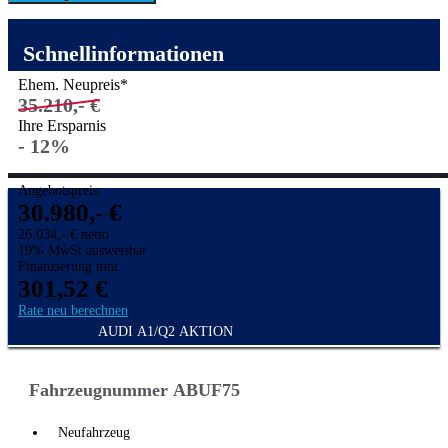
Schnellinformationen
Ehem. Neupreis*
35.210,- €
Ihre Ersparnis
- 12%
Angebotspreis:
30.980,- €
26.034,- € netto
19% MwSt ausweisbar
Finanzierung mnt.:
301,52 €
Rate neu berechnen
AUDI A1/Q2 AKTION
Fahrzeugnummer ABUF75
Neufahrzeug