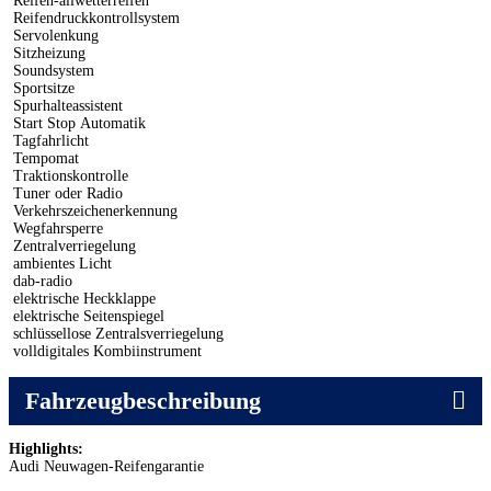
Reifen-allwetterreifen
Reifendruckkontrollsystem
Servolenkung
Sitzheizung
Soundsystem
Sportsitze
Spurhalteassistent
Start Stop Automatik
Tagfahrlicht
Tempomat
Traktionskontrolle
Tuner oder Radio
Verkehrszeichenerkennung
Wegfahrsperre
Zentralverriegelung
ambientes Licht
dab-radio
elektrische Heckklappe
elektrische Seitenspiegel
schlüssellose Zentralsverriegelung
volldigitales Kombiinstrument
Fahrzeugbeschreibung
Highlights:
Audi Neuwagen-Reifengarantie