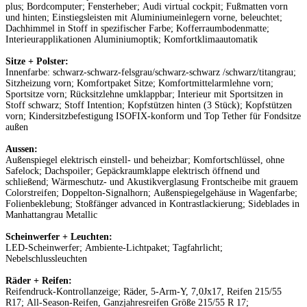
plus; Bordcomputer; Fensterheber; Audi virtual cockpit; Fußmatten vorn
und hinten; Einstiegsleisten mit Aluminiumeinlegern vorne, beleuchtet;
Dachhimmel in Stoff in spezifischer Farbe; Kofferraumbodenmatte;
Interieurapplikationen Aluminiumoptik; Komfortklimaautomatik
Sitze + Polster:
Innenfarbe: schwarz-schwarz-felsgrau/schwarz-schwarz /schwarz/titangrau;
Sitzheizung vorn; Komfortpaket Sitze; Komfortmittelarmlehne vorn;
Sportsitze vorn; Rücksitzlehne umklappbar; Interieur mit Sportsitzen in
Stoff schwarz; Stoff Intention; Kopfstützen hinten (3 Stück); Kopfstützen
vorn; Kindersitzbefestigung ISOFIX-konform und Top Tether für Fondsitze
außen
Aussen:
Außenspiegel elektrisch einstell- und beheizbar; Komfortschlüssel, ohne
Safelock; Dachspoiler; Gepäckraumklappe elektrisch öffnend und
schließend; Wärmeschutz- und Akustikverglasung Frontscheibe mit grauem
Colorstreifen; Doppelton-Signalhorn; Außenspiegelgehäuse in Wagenfarbe;
Folienbeklebung; Stoßfänger advanced in Kontrastlackierung; Sideblades in
Manhattangrau Metallic
Scheinwerfer + Leuchten:
LED-Scheinwerfer; Ambiente-Lichtpaket; Tagfahrlicht;
Nebelschlussleuchten
Räder + Reifen:
Reifendruck-Kontrollanzeige; Räder, 5-Arm-Y, 7,0Jx17, Reifen 215/55
R17; All-Season-Reifen, Ganzjahresreifen Größe 215/55 R 17;