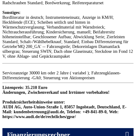
Radschrauben Standard; Bordwerkzeug; Reifenreparaturset
Sonstiges:
Bordliteratur in deutsch; Instrumenteneinsatz, Anzeige in KM/H;
Heckblende (ECE); Scheiben seitlich und hinten in
Wärmeschutzverglasung; Verbandmaterial mit Warndreieck;
Nichtraucherausführung; Kindersicherung, manuell; Beifahrersitz
höheneinstellbar; Geschlossener Aufbau; Abwicklung Serie; Zierleisten
Standard; Schalt-/Wählhebelknauf; Standard; Einbau Differenzierung für
Getriebe'MQ 200_GA' -- Fahrzeugteile; Dekoreinlagen Diamantlack
silbergrau; Steuerung SWIN; Dach ohne Glaseinsatz; Steckdose im Fond 12
V, ohne Ablage- und Gepäckraumpaket
Serviceanzeige 30000 km oder 2 Jahre ( variabel ); Fahrzeugklassen-
Differenzierung -GA0; Steuerung von Aktionspreisen
Listenpreis: 35.210 Euro
Änderungen, Zwischenverkauf und Irrtümer vorbehalten!
Produktsicherheitshinweise unter:
AUDI AG, Auto-Union-Straße 1, 85057 Ingolstadt, Deutschland, E-
Mail: kundenbetreuung@audi.de, Telefon: +49-841-89-0, Web:
https://www.audi.de/de/rechtliches/gpsr/
Finanzierungsrechner