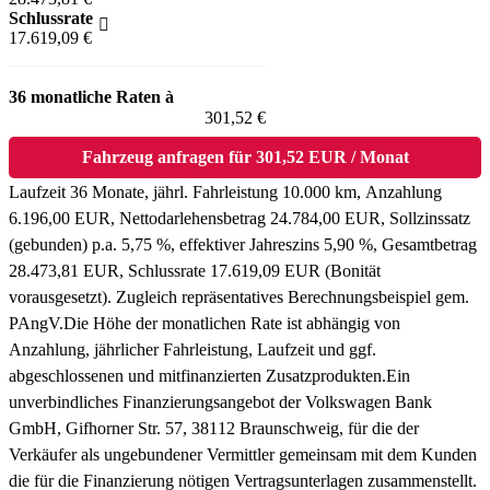
Schlussrate
17.619,09 €
36 monatliche Raten à
301,52 €
Fahrzeug anfragen für 301,52 EUR / Monat
Laufzeit 36 Monate, jährl. Fahrleistung 10.000 km, Anzahlung
6.196,00 EUR, Nettodarlehensbetrag 24.784,00 EUR, Sollzinssatz
(gebunden) p.a. 5,75 %, effektiver Jahreszins 5,90 %, Gesamtbetrag
28.473,81 EUR, Schlussrate 17.619,09 EUR (Bonität
vorausgesetzt). Zugleich repräsentatives Berechnungsbeispiel gem.
PAngV.
Die Höhe der monatlichen Rate ist abhängig von
Anzahlung, jährlicher Fahrleistung, Laufzeit und ggf.
abgeschlossenen und mitfinanzierten Zusatzprodukten.
Ein
unverbindliches Finanzierungsangebot der Volkswagen Bank
GmbH, Gifhorner Str. 57, 38112 Braunschweig, für die der
Verkäufer als ungebundener Vermittler gemeinsam mit dem Kunden
die für die Finanzierung nötigen Vertragsunterlagen zusammenstellt.