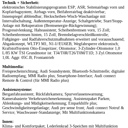
Technik + Sicherheit:
elektronisches Stabilisierungsprogramm ESP; ASR; Seitenairbags vorn und
Kopfairbagsystem; Airbags vorn, Beifahrerairbag deaktivierbar;
Innenspiegel abblendbar; Heckscheiben-Wisch-Waschanlage mit
Intervallschaltung; Außentemperatur-Anzeige; Schaltgetriebe; Start/Stopp-
Anlage mit Rekuperation (Bremsenergie-Rückgewinnung);
Progressivlenkung; Halteassistent; Scheibenbremsen vorn, 15 Zoll;
Scheibenbremsen hinten, 15 Zoll; Bremsbelagverschleißkontrolle;
Fußgänger- und Radfahrerschutzmaßnahmen erweitert und vorausschauend;
Abgaskonzept, WLTP3 M1, N1-I//EU6EB; Wegfahrsperre elektronisch;
Kraftstoffsystem Otto-Einspritzer; Ottomotor; 3-Zylinder-Ottomotor 1,0
L/85 KW TSI Grundmotor ist: TJ4/T0R/T26/T0M/T1D; 3 Zyl.Ottomotor
1,0L Aggr. 05C.B; Frontantrieb
Multimedia:
Freisprecheinrichtung; Audi Soundsystem; Bluetooth-Schnittstelle; digitaler
Radioempfang; MMI Radio plus; Smartphone-Interface; Audi connect
Remote & Control (für MMI Radio plus)
Assistenzsysteme:
Berganfahrassistent; Rückfahrkamera; Spurverlassenswarnung;
Kamerabasierte Verkehrszeichenerkennung; Assistenzpaket Parken;
Ablenkungs- und Müdigkeitserkennung; Einparkhilfe plus;
Geschwindigkeitsregelanlage; Audi pre sense front; Audi connect Notruf &
Service; Waschwasser-Standanzeige; Mit Multifunktionskamera
Innen:
Klima- und Komfortpaket; Lederlenkrad 3-Speichen mit Multifunktion