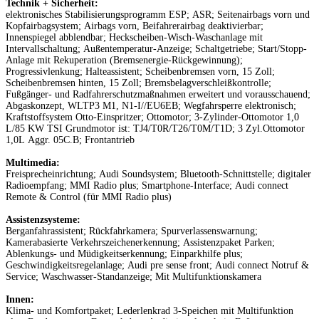
Technik + Sicherheit:
elektronisches Stabilisierungsprogramm ESP; ASR; Seitenairbags vorn und
Kopfairbagsystem; Airbags vorn, Beifahrerairbag deaktivierbar;
Innenspiegel abblendbar; Heckscheiben-Wisch-Waschanlage mit
Intervallschaltung; Außentemperatur-Anzeige; Schaltgetriebe; Start/Stopp-
Anlage mit Rekuperation (Bremsenergie-Rückgewinnung);
Progressivlenkung; Halteassistent; Scheibenbremsen vorn, 15 Zoll;
Scheibenbremsen hinten, 15 Zoll; Bremsbelagverschleißkontrolle;
Fußgänger- und Radfahrerschutzmaßnahmen erweitert und vorausschauend;
Abgaskonzept, WLTP3 M1, N1-I//EU6EB; Wegfahrsperre elektronisch;
Kraftstoffsystem Otto-Einspritzer; Ottomotor; 3-Zylinder-Ottomotor 1,0
L/85 KW TSI Grundmotor ist: TJ4/T0R/T26/T0M/T1D; 3 Zyl.Ottomotor
1,0L Aggr. 05C.B; Frontantrieb
Multimedia:
Freisprecheinrichtung; Audi Soundsystem; Bluetooth-Schnittstelle; digitaler
Radioempfang; MMI Radio plus; Smartphone-Interface; Audi connect
Remote & Control (für MMI Radio plus)
Assistenzsysteme:
Berganfahrassistent; Rückfahrkamera; Spurverlassenswarnung;
Kamerabasierte Verkehrszeichenerkennung; Assistenzpaket Parken;
Ablenkungs- und Müdigkeitserkennung; Einparkhilfe plus;
Geschwindigkeitsregelanlage; Audi pre sense front; Audi connect Notruf &
Service; Waschwasser-Standanzeige; Mit Multifunktionskamera
Innen:
Klima- und Komfortpaket; Lederlenkrad 3-Speichen mit Multifunktion