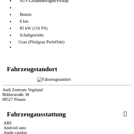
SUV/Gelaendewagen/Pickup
Benzin
0 km
85 kW (116 PS)
Schaltgetriebe
Grau (Pfeilgrau Perleffekt)
Fahrzeugstandort
Audi Zentrum Vogtland
Böhlerstraße 38
08527 Plauen
Fahrzeugausstattung
ABS
Android auto
Apple carplay