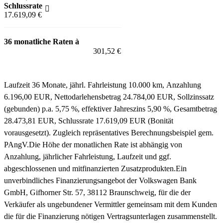
Schlussrate
17.619,09 €
36 monatliche Raten à
301,52 €
Fahrzeug anfragen für 301,52 EUR / Monat
Laufzeit 36 Monate, jährl. Fahrleistung 10.000 km, Anzahlung
6.196,00 EUR, Nettodarlehensbetrag 24.784,00 EUR, Sollzinssatz
(gebunden) p.a. 5,75 %, effektiver Jahreszins 5,90 %, Gesamtbetrag
28.473,81 EUR, Schlussrate 17.619,09 EUR (Bonität
vorausgesetzt). Zugleich repräsentatives Berechnungsbeispiel gem.
PAngV.
Die Höhe der monatlichen Rate ist abhängig von
Anzahlung, jährlicher Fahrleistung, Laufzeit und ggf.
abgeschlossenen und mitfinanzierten Zusatzprodukten.
Ein
unverbindliches Finanzierungsangebot der Volkswagen Bank
GmbH, Gifhorner Str. 57, 38112 Braunschweig, für die der
Verkäufer als ungebundener Vermittler gemeinsam mit dem Kunden
die für die Finanzierung nötigen Vertragsunterlagen zusammenstellt.