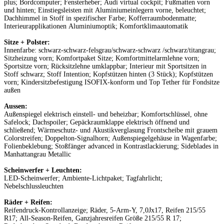
plus; Bordcomputer; Fensterheber; Audi virtual cockpit; Fußmatten vorn
und hinten; Einstiegsleisten mit Aluminiumeinlegern vorne, beleuchtet;
Dachhimmel in Stoff in spezifischer Farbe; Kofferraumbodenmatte;
Interieurapplikationen Aluminiumoptik; Komfortklimaautomatik
Sitze + Polster:
Innenfarbe: schwarz-schwarz-felsgrau/schwarz-schwarz /schwarz/titangrau;
Sitzheizung vorn; Komfortpaket Sitze; Komfortmittelarmlehne vorn;
Sportsitze vorn; Rücksitzlehne umklappbar; Interieur mit Sportsitzen in
Stoff schwarz; Stoff Intention; Kopfstützen hinten (3 Stück); Kopfstützen
vorn; Kindersitzbefestigung ISOFIX-konform und Top Tether für Fondsitze
außen
Aussen:
Außenspiegel elektrisch einstell- und beheizbar; Komfortschlüssel, ohne
Safelock; Dachspoiler; Gepäckraumklappe elektrisch öffnend und
schließend; Wärmeschutz- und Akustikverglasung Frontscheibe mit grauem
Colorstreifen; Doppelton-Signalhorn; Außenspiegelgehäuse in Wagenfarbe;
Folienbeklebung; Stoßfänger advanced in Kontrastlackierung; Sideblades in
Manhattangrau Metallic
Scheinwerfer + Leuchten:
LED-Scheinwerfer; Ambiente-Lichtpaket; Tagfahrlicht;
Nebelschlussleuchten
Räder + Reifen:
Reifendruck-Kontrollanzeige; Räder, 5-Arm-Y, 7,0Jx17, Reifen 215/55
R17; All-Season-Reifen, Ganzjahresreifen Größe 215/55 R 17;