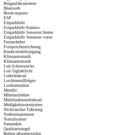
Berganfahrassistent
Bluetooth
Bordcomputer
ESP
Einparkhilfe
Einparkhilfe Kamera
Einparkhilfe Sensoren hinten
Einparkhilfe Sensoren vorne
Fensterheber
Freisprecheinrichtung
Kindersitzbefestigung
Klimaautomatik
Klimaautomatik
Led-Scheinwerfer
Led-Tagfahrlicht
Lederlenkrad
Leichtmetallfelgen
Lordosenstütze
Metallic
Mittelarmlehne
Multifunktionslenkrad
Müdigkeitswarnsystem
Nichtraucher Fahrzeug
Notbremsassistent
Notrufsystem
Pannenkitt
Qualitaetssiegel
Reifen-allwetterreifen