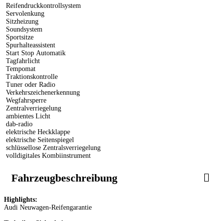
Reifendruckkontrollsystem
Servolenkung
Sitzheizung
Soundsystem
Sportsitze
Spurhalteassistent
Start Stop Automatik
Tagfahrlicht
Tempomat
Traktionskontrolle
Tuner oder Radio
Verkehrszeichenerkennung
Wegfahrsperre
Zentralverriegelung
ambientes Licht
dab-radio
elektrische Heckklappe
elektrische Seitenspiegel
schlüssellose Zentralsverriegelung
volldigitales Kombiinstrument
Fahrzeugbeschreibung
Highlights:
Audi Neuwagen-Reifengarantie