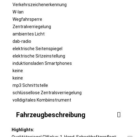
Verkehrszeichenerkennung
W-lan
Wegfahrsperre
Zentralverriegelung
ambientes Licht
dab-radio
elektrische Seitenspiegel
elektrische Sitzeinstellung
induktionsladen Smartphones
keine
keine
mp3 Schnittstelle
schlüssellose Zentralsverriegelung
volldigitales Kombiinstrument
Fahrzeugbeschreibung
Highlights:
Qualitätssiegel GW:plus; 1. Hand; Scheckheftgepflegt;