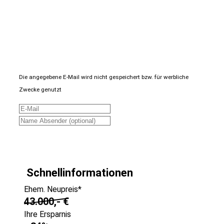
Fahrzeug anfragen
Fahrzeug drucken
Finanzierungsangebot
Fahrzeug merken
Teilen
Die angegebene E-Mail wird nicht gespeichert bzw. für werbliche
Zwecke genutzt
Fahrzeugdaten senden
Schnellinformationen
Ehem. Neupreis*
43.000,- €
Ihre Ersparnis