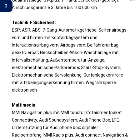
0
Gemerkte Fahrzeuge
Anschlussgarantie 3 Jahre bis 100.000 km
Technik + Sicherheit:
ESP; ASR; ABS; 7-Gang-Automatikgetriebe; Seitenairbags
vorn und hinten mit Kopfairbagsystem und
Interaktionsairbag vorn; Airbags vorn, Beifahrerairbag
deaktivierbar; Heckscheiben-Wisch-Waschanlage mit
Intervallschaltung; Außentemperatur-Anzeige;
elektromechanische Parkbremse; Start-Stop-System;
Elektromechanische Servolenkung; Gurtanlegekontrolle
mit Sitzbelegungserkennung hinten; Wegfahrsperre
elektronisch
Multimedia:
MMI Navigation plus mit MMI touch; Infotainmentpaket
Connectivity; Audi Soundsystem; Audi Phone Box; LTE-
Unterstützung für Audi phone box; digitaler
Radioempfang; MMI Radio plus; Audi connect Navigation &